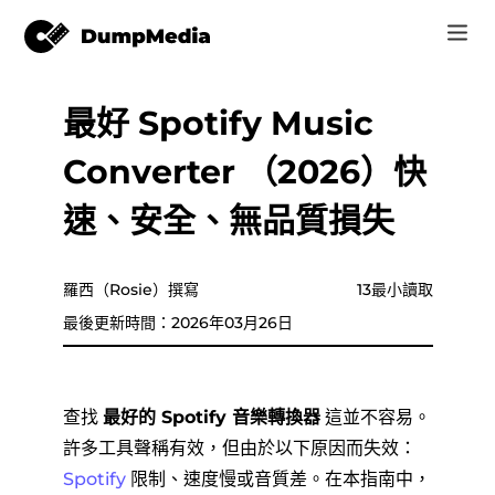
最好 Spotify Music
音樂
登錄
Converter （2026）快
視頻
Spotify 轉 mp3
注册账号
速、安全、無品質損失
在線工具
YouTube 音樂 MP3
r
商家
羅西（Rosie）撰寫
13最小讀取
蘋果音樂 MP3
最後更新時間：2026年03月26日
如何
亞馬遜音樂到 MP3
支持
蘇諾至 MP3
查找
最好的 Spotify 音樂轉換器
這並不容易。
許多工具聲稱有效，但由於以下原因而失效：
Spotify
限制、速度慢或音質差。在本指南中，