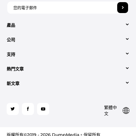
產品
公司
視頻轉換
支持
關於我們
Apple Music 音樂轉檔器
熱門文章
技術支援中心
聯絡我們
Spotify Music Converter
新文章
簡單的轉換方法 Spotify 至 MP3 （2026 更新）
操作方法
條款
YouTube 音樂轉換器
將有聲有聲書下載到的最佳方法 MP3 被回收
哪個最好 Spotify 2026 年線上音樂轉換器
檢索許可證代碼
隐私政策
關
繁體中
注
這是如何在 iTunes 上燒錄 CD 的過程
音頻刻錄到 CD：您應該知道的
網站地圖
退貨與退款
文
Audible有聲音轉档器
我
們
怎麼聽 Spotify 離線有/無高級版（2026）
兩種聆聽方式 Spotify 2026 年在飛機上
亞馬遜音樂轉換器
版權所有©2019 - 2026 DumpMedia。保留所有