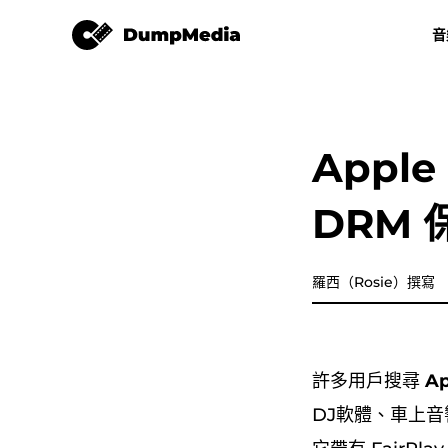
Apple Music 音樂轉檔器
音
任何音樂轉換器
視頻轉換
Spotify 轉 mp3
YouTube 音
Appl
Apple Music 音樂轉檔器
DRM 保
亞馬遜音樂轉換器
迪茲加
羅西（Rosie）撰寫
樂譜轉換器
許多用戶搜尋
A
播放清單傳輸
DJ軟體、車上