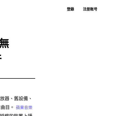
登錄
注册账号
者指南
常見問題
過去評論
免費下載
立即購買
樂到 MP3
蘇諾至 MP3
得無
件
播放器、舊設備、
首曲目。
蘋果音樂