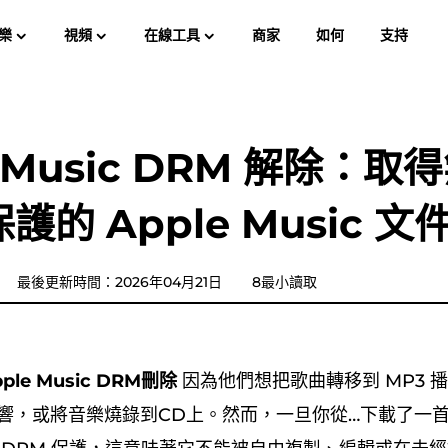
樂
視頻
在線工具
商家
如何
支持
使用
Spotify Music Converter
屏幕錄像大師
樂 MP3
蘋果音樂 MP3
亞馬遜音
e Music DRM 解除：取
YouTube 音樂轉換器
護的 Apple Music 文
Audible有聲音轉档器
潘多拉音樂轉換器
最後更新時間：2026年04月21日
8最小讀取
SoundCloud 音樂轉換器
pple Music DRM刪除
因為他們想把歌曲轉移到 MP3 
音響，或將音樂燒錄到CD上。然而，一旦你從…下載了一