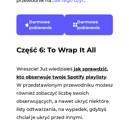
przewodnik na
Jak tego użyć
.
Darmowe
Darmowe
pobieranie
pobieranie
Część 6: To Wrap It All
Wreszcie! Już wiedziałeś
jak sprawdzić,
kto obserwuje twoje Spotify playlisty
.
W przedstawionym przewodniku możesz
również zobaczyć liczbę swoich
obserwujących, a nawet ukryć niektóre
listy odtwarzania, na wypadek, gdybyś
chciał je ukryć przed innymi.