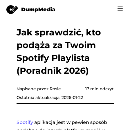
Jak sprawdzić, kto
Music
Zaloguj Się
podąża za Twoim
Wideo
Spotify do mp3
zyki
Zarejestruj się
Spotify Playlista
Narzędzia online
Muzyka YouTube do MP3
(Poradnik 2026)
r
Sklep
Apple Music do MP3
Jak
Napisane przez Rosie
17 min odczyt
Amazon Music do MP3
Ostatnia aktualizacja: 2026-01-22
Wsparcie
Tube
Suno do MP3
Spotify
aplikacja jest w pewien sposób
azon