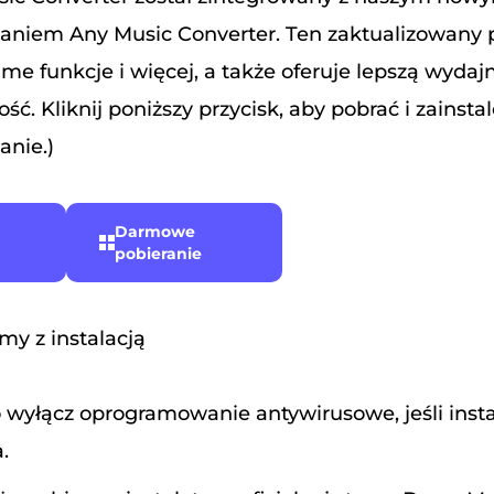
niem Any Music Converter. Ten zaktualizowany
ame funkcje i więcej, a także oferuje lepszą wydajn
ść. Kliknij poniższy przycisk, aby pobrać i zainst
nie.)
Darmowe
pobieranie
y z instalacją
yłącz oprogramowanie antywirusowe, jeśli instal
.