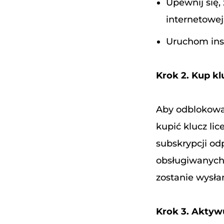
Upewnij się,
internetowej
Uruchom inst
Krok 2. Kup kl
Aby odblokować
kupić klucz lic
subskrypcji od
obsługiwanych 
zostanie wysła
Krok 3. Aktywu