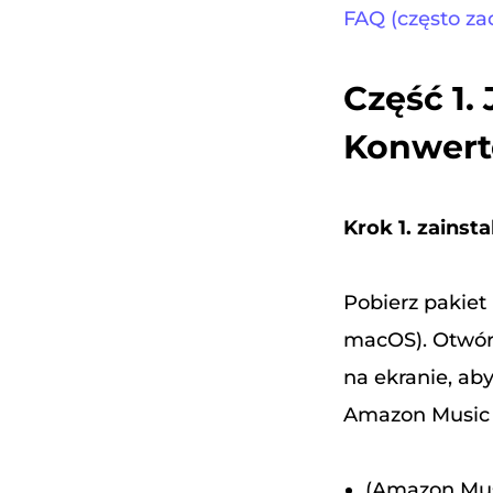
FAQ (często z
Część 1
Konwert
Krok 1. zain
Pobierz pakiet
macOS). Otwórz
na ekranie, a
Amazon Music 
(Amazon Mus