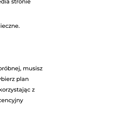
dia stronie
ieczne.
próbnej, musisz
bierz plan
orzystając z
cencyjny