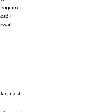
 program
ość i
alować
acja jest