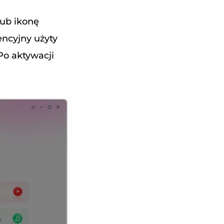
lub ikonę
encyjny użyty
 Po aktywacji