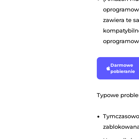
oprogramowa
zawiera te s
kompatybilno
oprogramowa
Darmowe
pobieranie
Typowe problem
Tymczasowo w
zablokowana