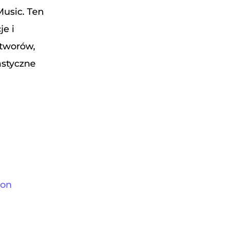
Music. Ten
e i
utworów,
astyczne
zon