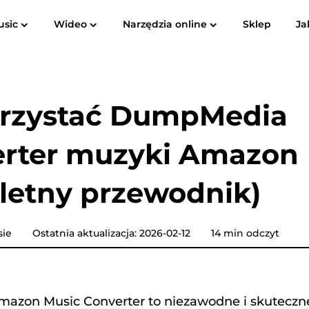
usic
Wideo
Narzędzia online
Sklep
Ja
Instrukcja obsługi
FAQ
Rec
Spotify Music Converter
Screen Recorder
ube do
Apple Music do MP3
Amazon M
orzystać DumpMedia
Konwerter muzyki YouTube
rter muzyki Amazon
Konwerter dźwiękowy
letny przewodnik)
Konwerter muzyki Pandora
sie
Ostatnia aktualizacja: 2026-02-12
14 min odczyt
Konwerter muzyki SoundCloud
zon Music Converter to niezawodne i skuteczne