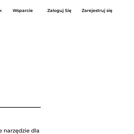
k
Wsparcie
Zaloguj Się
Zarejestruj się
enzje
Darmowe pobieranie
Kup teraz
usic do MP3
Suno do MP3
 narzędzie dla