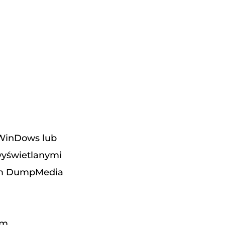
(WinDows lub
 wyświetlanymi
hom DumpMedia
ym