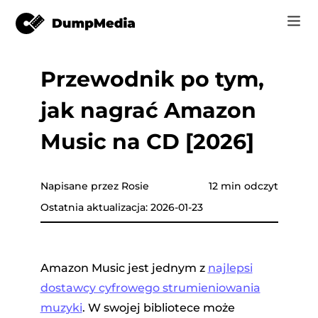
Przewodnik po tym,
Music
Zaloguj Się
jak nagrać Amazon
Wideo
Spotify do mp3
zyki
Zarejestruj się
Music na CD [2026]
Narzędzia online
Muzyka YouTube do MP3
r
Sklep
Napisane przez Rosie
12 min odczyt
Apple Music do MP3
Ostatnia aktualizacja: 2026-01-23
Jak
Amazon Music do MP3
Wsparcie
Tube
Suno do MP3
Amazon Music jest jednym z
najlepsi
dostawcy cyfrowego strumieniowania
muzyki
. W swojej bibliotece może
azon