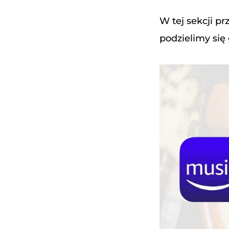
W tej sekcji p
podzielimy się