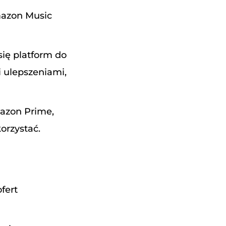
mazon Music
się platform do
i ulepszeniami,
mazon Prime,
orzystać.
fert