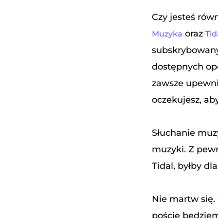
Czy jesteś rów
oraz
Muzyka
Tid
subskrybowany 
dostępnych opcj
zawsze upewnij
oczekujesz, aby
Słuchanie muzy
muzyki. Z pewn
Tidal, byłby dl
Nie martw się.
poście będzie