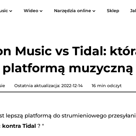
usic
Wideo
Narzędzia online
Sklep
Ja
Instrukcja obsługi
FAQ
Rec
Spotify Music Converter
Screen Recorder
ube do
Apple Music do MP3
Amazon M
 Music vs Tidal: któr
Konwerter muzyki YouTube
ą platformą muzyczną
Konwerter dźwiękowy
Konwerter muzyki Pandora
sie
Ostatnia aktualizacja: 2022-12-14
16 min odczyt
Konwerter muzyki SoundCloud
jest lepszą platformą do strumieniowego przesyłan
kontra Tidal
? "