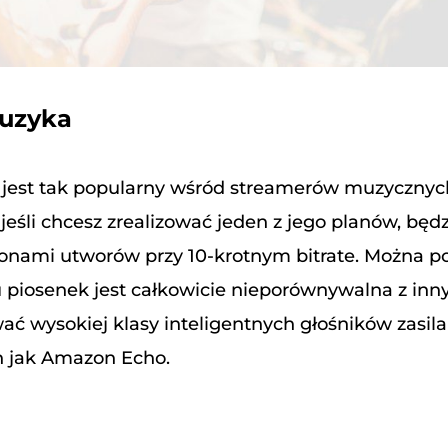
uzyka
jest tak popularny wśród streamerów muzycznyc
 jeśli chcesz zrealizować jeden z jego planów, będ
lionami utworów przy 10-krotnym bitrate. Można p
 piosenek jest całkowicie nieporównywalna z inn
wać wysokiej klasy inteligentnych głośników zasil
h jak Amazon Echo.