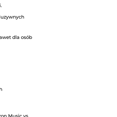
.
kluzywnych
nawet dla osób
h
on Music vs.