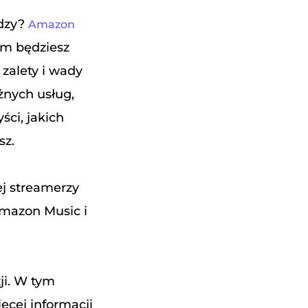
ędzy?
Amazon
rym będziesz
zalety i wady
óżnych usług,
ci, jakich
sz.
ej streamerzy
Amazon Music i
ji. W tym
cej informacji