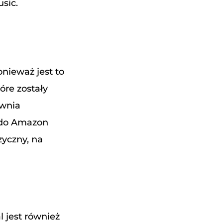
sic.
onieważ jest to
óre zostały
ewnia
 do Amazon
zyczny, na
 jest również