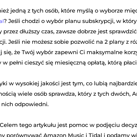
nież jedną z tych osób, które myślą o wyborze mi
? Jeśli chodzi o wybór planu subskrypcji, w któ
al
przez dłuższy czas, zawsze dobrze jest sprawdzić 
i. Jeśli nie możesz sobie pozwolić na 2 plany z r
 się, że Twój wybór zapewni Ci maksymalne korzyś
 w pełni cieszyć się miesięczną opłatą, którą płaci
ki w wysokiej jakości jest tym, co lubią najbardzi
ością wiele osób sprawdza, który z tych dwóch, 
a nich odpowiedni.
 Celem tego artykułu jest pomoc w podjęciu decyz
my porównywać Amazon Music i Tidal i podamy wię