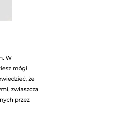
h. W
ziesz mógł
owiedzieć, że
ymi, zwłaszcza
anych przez