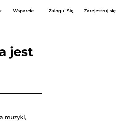
k
Wsparcie
Zaloguj Się
Zarejestruj się
enzje
Darmowe pobieranie
Kup teraz
usic do MP3
Suno do MP3
a jest
ia muzyki,