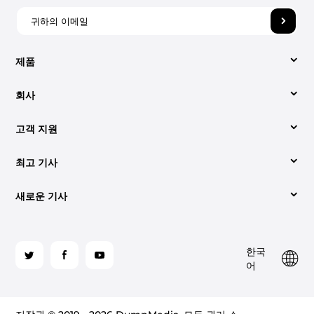
제품
회사
비디오 컨버터
고객 지원
회사 소개
애플 뮤직 변환기
최고 기사
지원 센터
당사에 문의해 주세요.
Spotify Music Converter
새로운 기사
변환하는 쉬운 방법 Spotify 에 MP3 (2026년 업데이트)
사용법
약관
YouTube 음악 변환기
오디오북을 다운로드하는 가장 좋은 방법 MP3 재활용률
최고는 무엇인가 Spotify 2026년 온라인 음악 변환기
라이센스 코드 검색
개인정보 처리방침
팔
한국
로
iTunes에서 CD를 굽는 방법은 다음과 같습니다.
가청 CD로 굽기: 알아야 할 사항
사이트 맵
환불 정책
어
가청 변환기
우
해
듣는 방법 Spotify 프리미엄 유무에 관계없이 오프라인
듣는 두 가지 방법 Spotify 2026년 비행기에서
주
(2026)