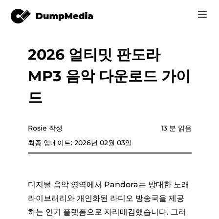
2026 얼티밋 판도라
음악
로그인
MP3 음악 다운로드 가이
Video
Spotify mp3로
회원가입
드
온라인 도구
유튜브 뮤직 MP3
r
스토어
Rosie 작성
13 분 읽음
애플 뮤직에 MP3
최종 업데이트: 2026년 02월 03일
어떻게
아마존 뮤직으로 MP3
고객 지원
스노에 MP3
디지털 음악 영역에서 Pandora는 방대한 노래
라이브러리와 개인화된 라디오 방송국을 제공
하는 인기 플랫폼으로 자리매김했습니다. 그러
er