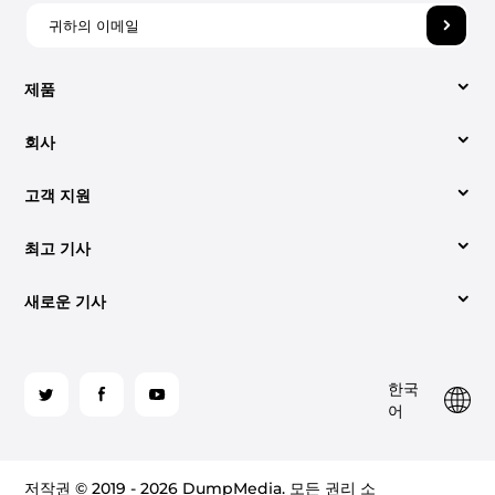
제품
회사
비디오 컨버터
고객 지원
회사 소개
애플 뮤직 변환기
최고 기사
지원 센터
당사에 문의해 주세요.
Spotify Music Converter
새로운 기사
변환하는 쉬운 방법 Spotify 에 MP3 (2026년 업데이트)
사용법
약관
YouTube 음악 변환기
오디오북을 다운로드하는 가장 좋은 방법 MP3 재활용률
최고는 무엇인가 Spotify 2026년 온라인 음악 변환기
라이센스 코드 검색
개인정보 처리방침
팔
한국
로
iTunes에서 CD를 굽는 방법은 다음과 같습니다.
가청 CD로 굽기: 알아야 할 사항
사이트 맵
환불 정책
어
가청 변환기
우
해
듣는 방법 Spotify 프리미엄 유무에 관계없이 오프라인
듣는 두 가지 방법 Spotify 2026년 비행기에서
주
(2026)
Amazon Music Converter
저작권 © 2019 - 2026 DumpMedia. 모든 권리 소
세