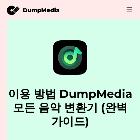
음악
로그인
Video
Spotify mp3로
회원가입
온라인 도구
유튜브 뮤직 MP3
r
스토어
애플 뮤직에 MP3
이용 방법 DumpMedia
어떻게
아마존 뮤직으로 MP3
모든 음악 변환기 (완벽
고객 지원
스노에 MP3
가이드)
er