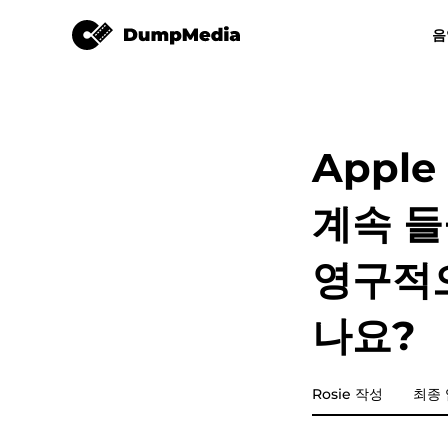
애플 뮤직 변환기
음
모든 음악 변환기
비디오 컨버터
Spotify mp3로
유튜브 뮤직 
Appl
애플 뮤직 변환기
계속 들
Amazon Music Converter
영구적
디즈플러스
나요?
라인 뮤직 변환기
Rosie 작성
최종 업
재생목록 전송