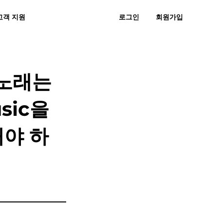
고객 지원
로그인
회원가입
 묻는 질문
후기
무료 다운로드
지금 구매하기
직으로 MP3
스노에 MP3
 노래는
sic을
야 하