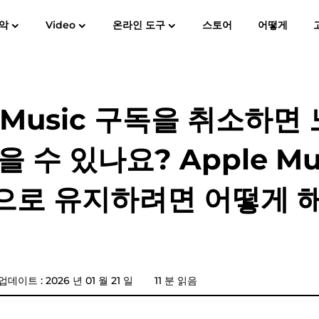
악
Video
온라인 도구
스토어
어떻게
사용자 가이드
자주
Spotify Music Converter
스크린 레코더
MP3
애플 뮤직에 MP3
아마존 뮤
e Music 구독을 취소하면
YouTube 음악 변환기
을 수 있나요? Apple Mu
가청 변환기
으로 유지하려면 어떻게 해
판도라 음악 변환기
SoundCloud 음악 변환기
데이트 : 2026 년 01 월 21 일
11 분 읽음