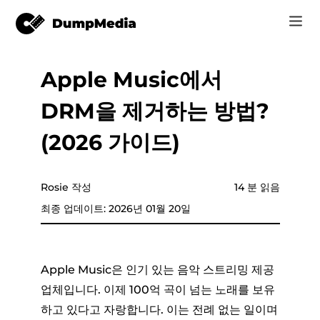
Apple Music에서
음악
로그인
DRM을 제거하는 방법?
Video
Spotify mp3로
회원가입
(2026 가이드)
온라인 도구
유튜브 뮤직 MP3
r
스토어
Rosie 작성
14 분 읽음
애플 뮤직에 MP3
최종 업데이트: 2026년 01월 20일
어떻게
아마존 뮤직으로 MP3
고객 지원
스노에 MP3
Apple Music은 인기 있는 음악 스트리밍 제공
업체입니다. 이제 100억 곡이 넘는 노래를 보유
하고 있다고 자랑합니다. 이는 전례 없는 일이며
er