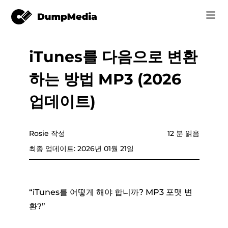
iTunes를 다음으로 변환
음악
로그인
하는 방법 MP3 (2026
Video
Spotify mp3로
회원가입
업데이트)
온라인 도구
유튜브 뮤직 MP3
r
스토어
Rosie 작성
12 분 읽음
애플 뮤직에 MP3
최종 업데이트: 2026년 01월 21일
어떻게
아마존 뮤직으로 MP3
고객 지원
스노에 MP3
“iTunes를 어떻게 해야 합니까? MP3 포맷 변
환?”
er