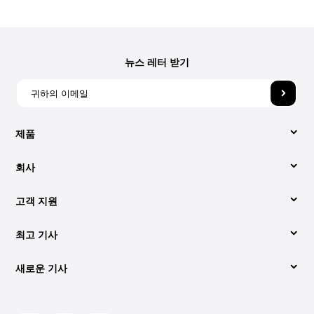
뉴스 레터 받기
제품
회사
비디오 컨버터
고객 지원
회사 소개
애플 뮤직 변환기
최고 기사
지원 센터
당사에 문의해 주세요.
Spotify Music Converter
새로운 기사
변환하는 쉬운 방법 Spotify 에 MP3 (2026년 업데이트)
사용법
약관
YouTube 음악 변환기
오디오북을 다운로드하는 가장 좋은 방법 MP3 재활용률
최고는 무엇인가 Spotify 2026년 온라인 음악 변환기
라이센스 코드 검색
개인정보 처리방침