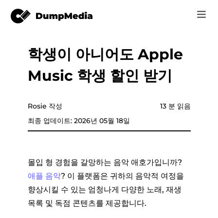
학생이 아니어도 Apple
음악
로그인
Music 학생 할인 받기
Video
Spotify mp3로
회원가입
온라인 도구
유튜브 뮤직 MP3
Rosie 작성
13 분 읽음
r
스토어
최종 업데이트: 2026년 05월 18일
애플 뮤직에 MP3
어떻게
아마존 뮤직으로 MP3
몰입 형 경험을 갈망하는 음악 애호가입니까?
고객 지원
애플 음악
? 이 플랫폼은 귀하의 음악적 여정을
스노에 MP3
향상시킬 수 있는 엄청나게 다양한 노래, 재생
목록 및 독점 콘텐츠를 제공합니다.
er