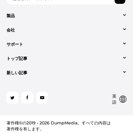
製品
会社
動画変換
サポート
会社概要
Apple Music 変換
トップ記事
サポートセンター
お問い合わせ
Spotify Music Converter
新しい記事
変換する簡単な方法 Spotify 〜へ MP3 （2026年更新）
ハウツー
ご利用規約
YouTube音楽コンバーター
Audible オーディオブックをダウンロードする最良の方
一番良いのは何ですか Spotify 2026 年のミュージック
ライセンスコードを取得する
プライバシーポリシー
法 MP3 in 2026
コンバーター オンライン
関
英
連
サイトマップ
返金ポリシー
語
可聴コンバーター
SNS
iTunes で CD を焼く手順は次のとおりです。
CDへの可聴書き込み：知っておくべきこと
聞く方法 Spotify プレミアムあり/なしのオフライン
聞くXNUMXつの方法 Spotify 2026 年の飛行機で
Amazonミュージックコンバータ
著作権©の2019 - 2026 DumpMedia。すべての内容は
（2026）
著作権を有します。