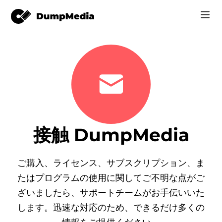
音楽
ログイン
ビデオ
Spotify mp3へ
会員登録
オンラインツール
YouTubeミュージックから MP3
r
ストア
接触 DumpMedia
AppleMusicから MP3
の仕方
アマゾンミュージックへ MP3
ご購入、ライセンス、サブスクリプション、ま
サポート
たはプログラムの使用に関してご不明な点がご
ー
すのと MP3
ざいましたら、サポートチームがお手伝いいた
します。迅速な対応のため、できるだけ多くの
ンバータ