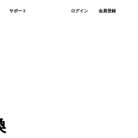
くあるご質問
サポート
レビュー
ログイン
会員登録
無料ダウンロード
購入する
ュージックへ
すのと MP3
MP3
換