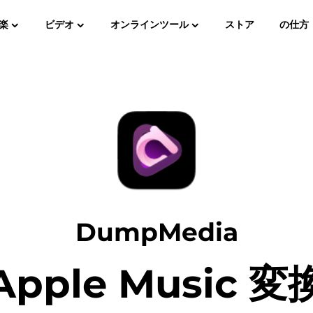
楽
ビデオ
オンラインツール
ストア
ユーザーガイド
の仕方
よ
Spotify Music Converter
スクリーンレコーダー
ージックから
AppleMusicから MP3
アマゾンミ
YouTube音楽コンバーター
可聴コンバーター
パンドラ音楽コンバータ
DumpMedia
SoundCloud 音楽コンバーター
Apple Music 変