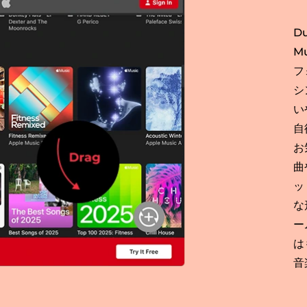
Du
M
フ
シ
い
自
お
曲
ッ
な
ー
は
音