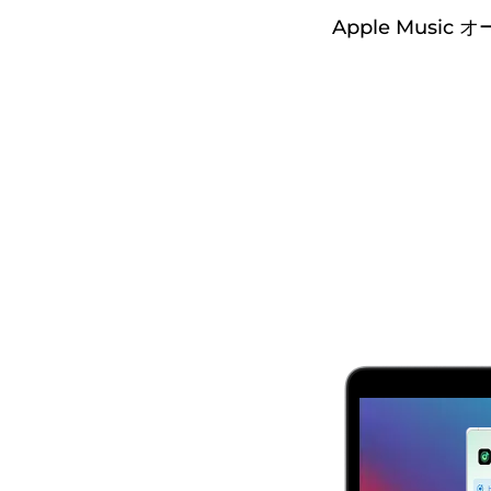
Apple Musi
無
料
ダ
ウ
ン
ロ
ー
ド
購
入