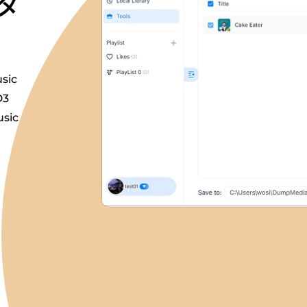
タ
sic
D3
sic