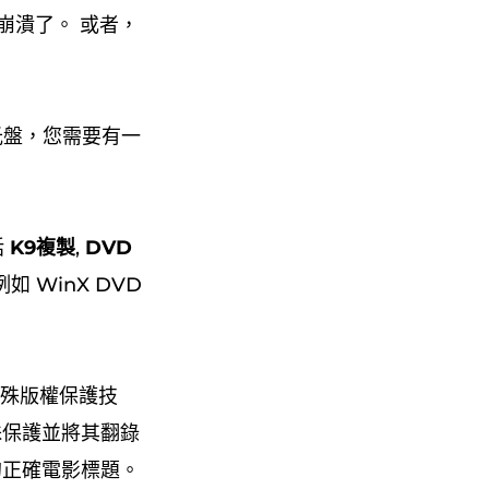
崩潰了。 或者，
光盤，您需要有一
括
K9複製
,
DVD
 WinX DVD
避特殊版權保護技
特殊保護並將其翻錄
的正確電影標題。