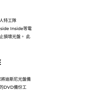
超人特工隊
ide Inside等電
止損壞光盤。 此
盤
您將迪斯尼光盤備
的DVD備份工