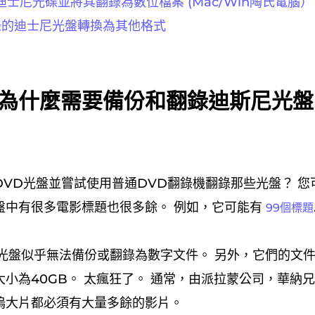
份迪士尼光碟並將其翻錄為數位檔案 (Mac/Win陶氏電腦）
錄的迪士尼光盤轉換為其他格式
：為什麼需要備份和翻錄迪斯尼光
DVD光盤並嘗試使用普通DVD翻錄機翻錄那些光盤？ 您
盤中有很多電影標題也很多餘。 例如，它可能有
99個標題
的光盤似乎無法備份或翻錄為數字文件。 另外，它們的文件
小為40GB。 太瘋狂了。 通常，由派拉蒙公司，華納
塢大片都必須有大量多餘的影片。