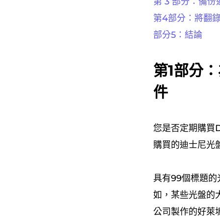
第 3 部分：備
第4部分：將翻
部分5：結論
第1部分
件
您是否定期購買
購買的迪士尼光
具有99個標題
如，某些光盤的大
公司製作的好萊