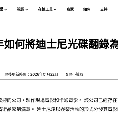
樂
視頻
在線工具
商家
如何
支持
使用
Spotify Music Converter
屏幕錄像大師
樂 MP3
蘋果音樂 MP3
亞馬遜音
6 年如何將迪士尼光碟翻錄
YouTube 音樂轉換器
Audible有聲音轉档器
潘多拉音樂轉換器
最後更新時間：2026年01月22日
9最小讀取
SoundCloud 音樂轉換器
歡迎的公司，製作現場電影和卡通電影。 該公司已經存在
藝術品感到滿意。 迪士尼還以娛樂活動的形式分發其電影