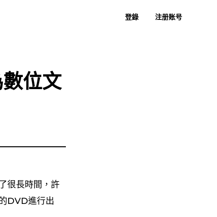
登錄
注册账号
者指南
常見問題
過去評論
免費下載
立即購買
樂到 MP3
蘇諾至 MP3
為數位文
了很長時間，許
的DVD進行出