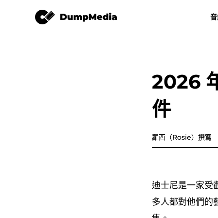
視頻轉換
音
任何音樂轉換器
視頻轉換
Spotify 轉 mp3
YouTube 音
202
Apple Music 音樂轉檔器
件
亞馬遜音樂轉換器
迪茲加
羅西（Rosie）撰寫
樂譜轉換器
迪士尼是一家受
播放清單傳輸
多人都對他們的