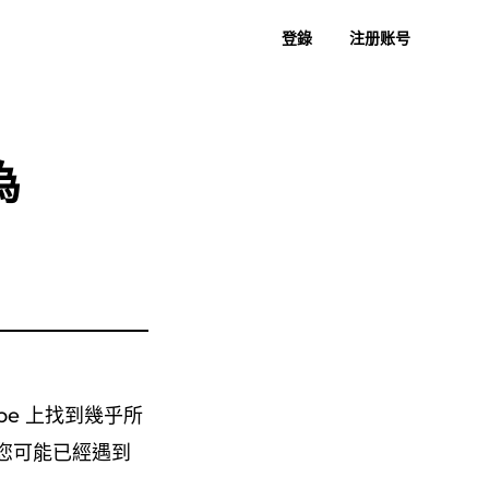
登錄
注册账号
者指南
常見問題
過去評論
免費下載
立即購買
樂到 MP3
蘇諾至 MP3
為
be 上找到幾乎所
C，您可能已經遇到