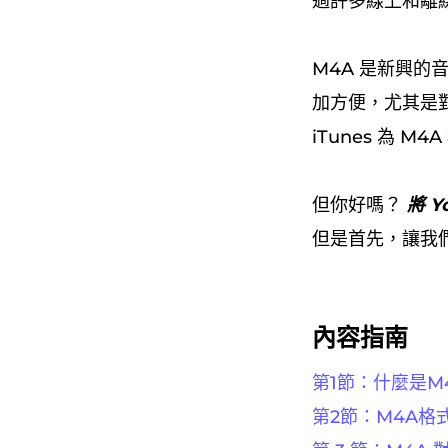
過許多線上和離線的
M4A 是新興的
加方便，尤其是對於
iTunes 為 M4
但你好嗎？
將 Y
但是首先，讓我
內容指南
第1節：什麼是M
第2節：M4A格