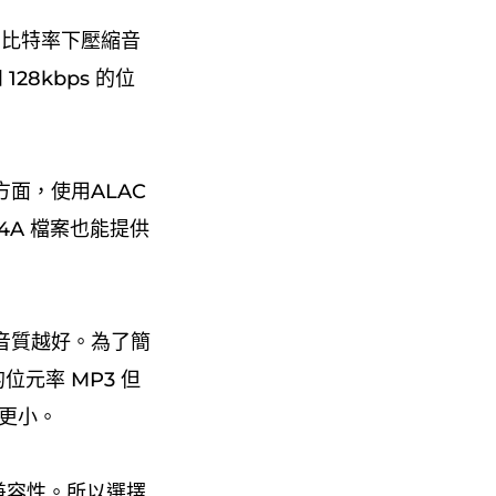
同的比特率下壓縮音
128kbps 的位
面，使用ALAC
4A 檔案也能提供
音質越好。為了簡
位元率 MP3 但
寸更小。
兼容性。所以選擇