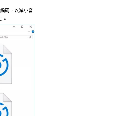
行編碼，以減小音
C。