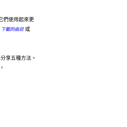
，它們使用起來更
或
ic 下載的曲目
您分享五種方法。
。