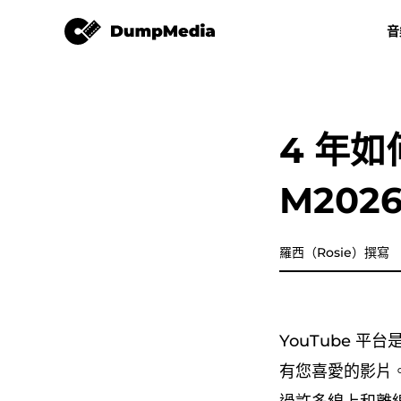
視頻轉換
音
任何音樂轉換器
視頻轉換
Spotify 轉 mp3
YouTube 音
4 年如
Apple Music 音樂轉檔器
M202
亞馬遜音樂轉換器
迪茲加
羅西（Rosie）撰寫
樂譜轉換器
YouTube 
播放清單傳輸
有您喜愛的影片。如