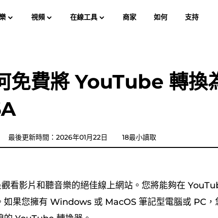
樂
視頻
在線工具
商家
如何
支持
使用
Spotify Music Converter
屏幕錄像大師
樂 MP3
蘋果音樂 MP3
亞馬遜音
何免費將 YouTube 轉換
YouTube 音樂轉換器
6A
Audible有聲音轉档器
潘多拉音樂轉換器
最後更新時間：2026年01月22日
18最小讀取
SoundCloud 音樂轉換器
平台是觀看影片和聽音樂的絕佳線上網站。您將能夠在 YouTu
果您擁有 Windows 或 MacOS 筆記型電腦或 P