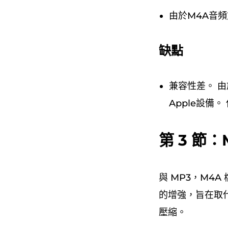
由於M4A音
缺點
兼容性差。 由
Apple設備
第 3 節：
與 MP3，M4
的增強，旨在取
壓縮。