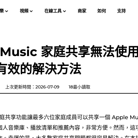
樂
視頻
在線工具
商家
如何
支持
使用
Spotify Music Converter
屏幕錄像大師
樂 MP3
蘋果音樂 MP3
亞馬遜音
e Music 家庭共享無法使用
YouTube 音樂轉換器
有效的解決方法
Audible有聲音轉档器
潘多拉音樂轉換器
上次更新時間：2026-07-09
18最小讀取
SoundCloud 音樂轉換器
ic 家庭共享功能讓最多六位家庭成員可以共享一個 Apple Mu
個人音樂庫、播放清單和推薦內容，非常方便。然而，這