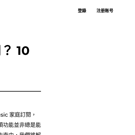
登錄
注册账号
者指南
常見問題
過去評論
免費下載
立即購買
樂到 MP3
蘇諾至 MP3
？ 10
sic 家庭訂閱，
項功能並非總是能