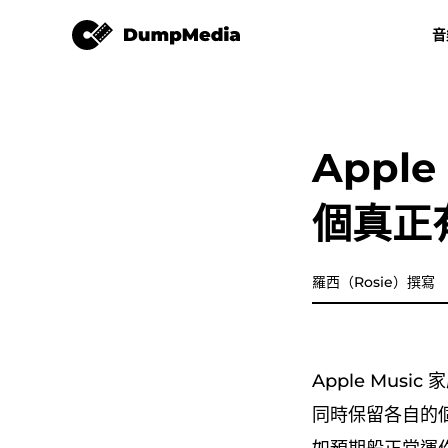
Apple Music 音樂轉檔器
音
任何音樂轉換器
視頻轉換
Spotify 轉 mp3
YouTube 音
Appl
Apple Music 音樂轉檔器
個真正
亞馬遜音樂轉換器
迪茲加
羅西（Rosie）撰寫
樂譜轉換器
Apple Mus
播放清單傳輸
同時保留各自的