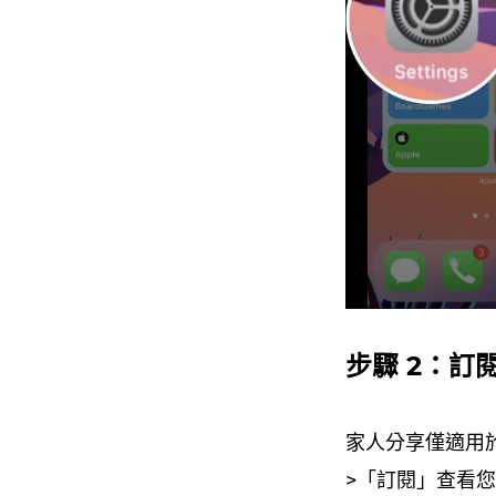
步驟 2：訂閱 
家人分享僅適用於已
>「訂閱」查看