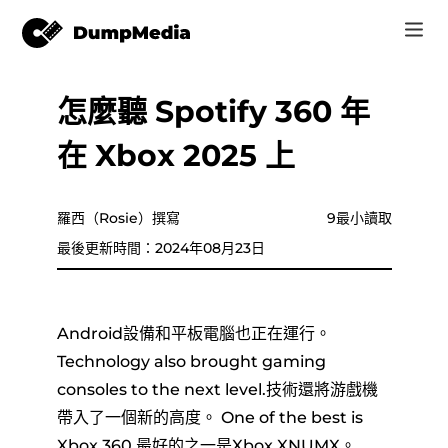
怎麼聽 Spotify 360 年
音樂
登錄
在 Xbox 2025 上
視頻
Spotify 轉 mp3
注册账号
在線工具
YouTube 音樂 MP3
羅西（Rosie）撰寫
9最小讀取
r
商家
最後更新時間：2024年08月23日
蘋果音樂 MP3
如何
亞馬遜音樂到 MP3
Android設備和平板電腦也正在運行。
支持
Technology also brought gaming
蘇諾至 MP3
consoles to the next level.技術還將游戲機
帶入了一個新的高度。 One of the best is
Xbox 360.最好的之一是Xbox XNUMX。