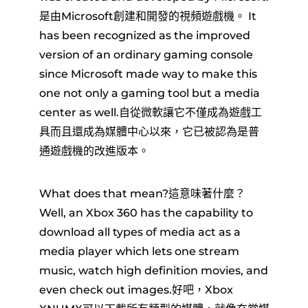
是由Microsoft創建和開發的視頻遊戲機。 It
has been recognized as the improved
version of an ordinary gaming console
since Microsoft made way to make this
one not only a gaming tool but a media
center as well.自從微軟讓它不僅成為遊戲工
具而且還成為媒體中心以來，它已被認為是普
通遊戲機的改進版本。
What does that mean?這意味著什麼？
Well, an Xbox 360 has the capability to
download all types of media act as a
media player which lets one stream
music, watch high definition movies, and
even check out images.好吧，Xbox