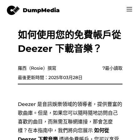
如何使用您的免費帳戶從
音樂
登錄
Deezer 下載音樂？
視頻
Spotify 轉 mp3
注册账号
在線工具
YouTube 音樂 MP3
羅西（Rosie）撰寫
7最小讀取
r
商家
最後更新時間：2025年03月28日
蘋果音樂 MP3
如何
亞馬遜音樂到 MP3
Deezer 是音訊娛樂領域的領導者，提供豐富的
支持
歌曲庫。但是，如果您可以隨時隨地訪問自己
蘇諾至 MP3
喜歡的曲目，而無需互聯網連接，那會怎麼
樣？在本指南中，我們將向您展示
如何從
Deezer 下載音樂
透過免費帳戶，您可以享受