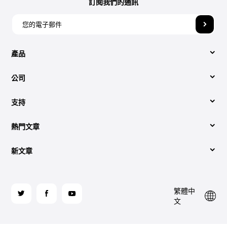
訂閱我們的通訊
產品
公司
視頻轉換
支持
關於我們
Apple Music 音樂轉檔器
熱門文章
技術支援中心
聯絡我們
Spotify Music Converter
新文章
簡單的轉換方法 Spotify 至 MP3 （2026 更新）
操作方法
條款
YouTube 音樂轉換器
將有聲有聲書下載到的最佳方法 MP3 被回收
哪個最好 Spotify 2026 年線上音樂轉換器
檢索許可證代碼
隐私政策
關
繁體中
注
這是如何在 iTunes 上燒錄 CD 的過程
音頻刻錄到 CD：您應該知道的
網站地圖
退貨與退款
文
Audible有聲音轉档器
我
們
怎麼聽 Spotify 離線有/無高級版（2026）
兩種聆聽方式 Spotify 2026 年在飛機上