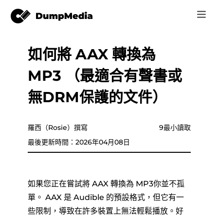
如何將 AAX 轉換為
音樂
登錄
MP3 （最適合有聲書或
視頻
Spotify 轉 mp3
注册账号
無DRM保護的文件）
在線工具
YouTube 音樂 MP3
r
商家
羅西（Rosie）撰寫
9最小讀取
蘋果音樂 MP3
最後更新時間：2026年04月08日
如何
亞馬遜音樂到 MP3
支持
蘇諾至 MP3
如果您正在嘗試將 AAX 轉換為 MP3你並不孤
單。 AAX 是 Audible 的預設格式，但它有一
些限制，導致在許多裝置上無法輕鬆播放。好