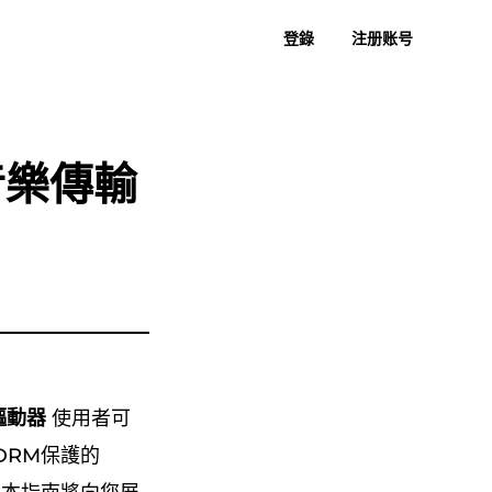
登錄
注册账号
者指南
常見問題
過去評論
免費下載
立即購買
樂到 MP3
蘇諾至 MP3
的音樂傳輸
存驅動器
使用者可
DRM保護的