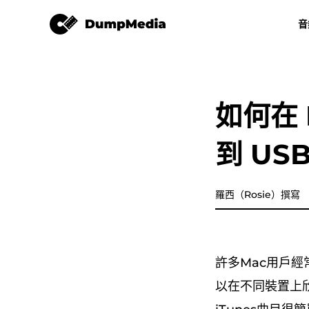
Apple Music 音樂轉檔器
音
任何音樂轉換器
視頻轉換
Spotify 轉 mp3
YouTube 音
如何在 
Apple Music 音樂轉檔器
到 US
亞馬遜音樂轉換器
迪茲加
羅西（Rosie）撰寫
樂譜轉換器
許多Mac用戶經
播放清單傳輸
以在不同裝置上