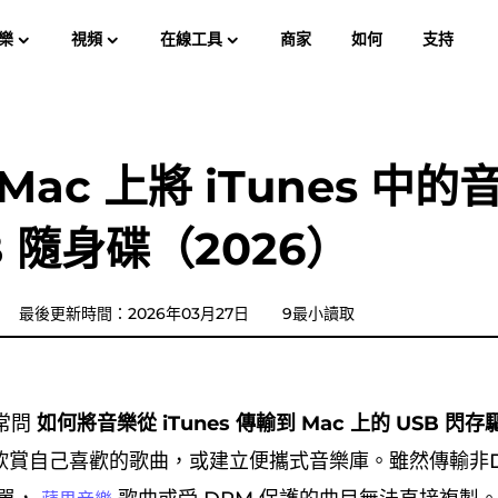
樂
視頻
在線工具
商家
如何
支持
使用
Spotify Music Converter
屏幕錄像大師
樂 MP3
蘋果音樂 MP3
亞馬遜音
Mac 上將 iTunes 中
YouTube 音樂轉換器
B 隨身碟（2026）
Audible有聲音轉档器
潘多拉音樂轉換器
最後更新時間：2026年03月27日
9最小讀取
SoundCloud 音樂轉換器
常問
如何將音樂從 iTunes 傳輸到 Mac 上的 USB 閃
欣賞自己喜歡的歌曲，或建立便攜式音樂庫。雖然傳輸非