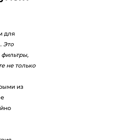
м для
.
Это
й
 фильтры,
е не только
рыми из
ое
айно