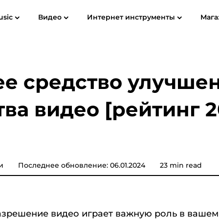
usic
Видео
Интернет инструменты
Мага
ководство пользователя
Часто задаваемые вопросы (FAQ)
Spotify Music Converter
Screen Recorder
ube MP3
Apple Музыка для MP3
Amazon 
е средство улучше
Конвертер музыки YouTube
тва видео [рейтинг 
Звуковой конвертер
Музыкальный конвертер
Pandora
Музыкальный конвертер
и
Последнее обновление: 06.01.2024
23 min read
SoundCloud
азрешение видео играет важную роль в ваше