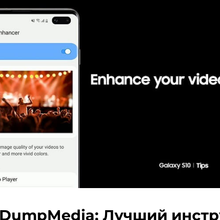
: DumpMedia: Лучший инст