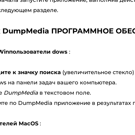
начала запустите приложение, выполнив дейст
следующем разделе.
уск DumpMedia ПРОГРАММНОЕ ОБ
 Winпользователи dows
:
ите к значку поиска
(увеличительное стекло)
ws на панели задач вашего компьютера.
те
DumpMedia
в текстовом поле.
ите по DumpMedia приложение в результатах 
ателей MacOS
: