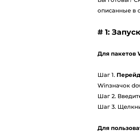
Вы готовы? С
описанные в 
# 1: Зап
Для пакетов
Шаг 1.
Перейд
Winзначок do
Шаг 2. Введи
Шаг 3. Щелкн
Для пользов