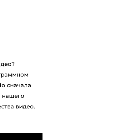
идео?
ограммном
Но сначала
ю нашего
ства видео.