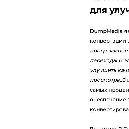
для улу
DumpMedia яв
конвертации в
программное 
переходы и э
улучшить каче
просмотра.
.D
самых продви
обеспечение 
конвертирова