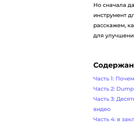
Но сначала д
инструмент д
расскажем, к
для улучшения
Содержан
Часть 1: Поче
Часть 2: Dum
Часть 3: Деся
видео
Часть 4: в за