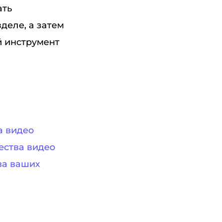
ать
деле, а затем
й инструмент
а видео
ества видео
ва ваших