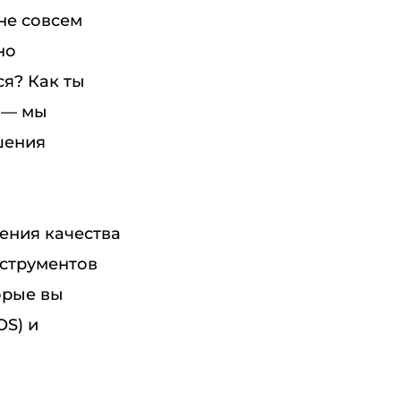
не совсем
но
я? Как ты
о — мы
шения
ения качества
нструментов
орые вы
OS) и