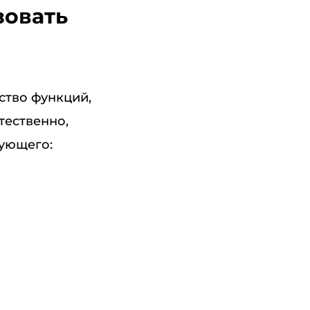
зовать
ство функций,
тественно,
дующего: