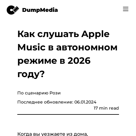
Как слушать Apple
Music
Вход
Music в автономном
Видео
Spotify в mp3
конвертер
Регистрация
режиме в 2026
Интернет инструменты
Музыка YouTube MP3
году?
r
Магазин
Apple Музыка для MP3
Как
c
По сценарию Рози
Amazon Музыка для MP3
Последнее обновление: 06.01.2024
Поддержка
17 min read
uTube
Суно, чтобы MP3
er
Когда вы уезжаете из дома,