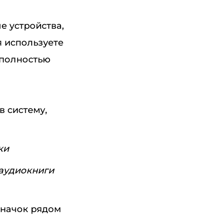
е устройства,
я используете
 полностью
в систему,
ки
аудиокниги
начок рядом