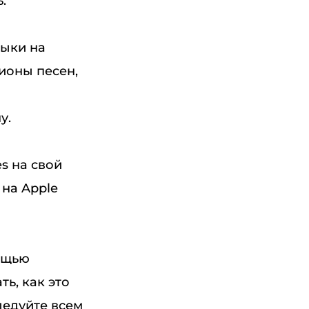
.
зыки на
ионы песен,
у.
s на свой
на Apple
мощью
ть, как это
ледуйте всем