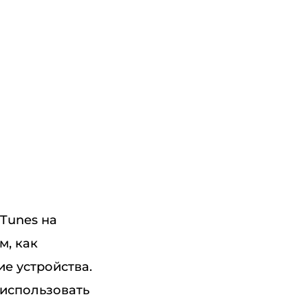
iTunes на
м, как
е устройства.
использовать