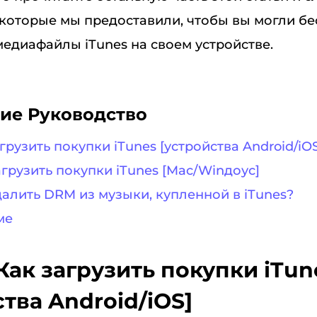
 которые мы предоставили, чтобы вы могли б
едиафайлы iTunes на своем устройстве.
ие Руководство
агрузить покупки iTunes [устройства Android/iO
загрузить покупки iTunes [Mac/Winдоус]
удалить DRM из музыки, купленной в iTunes?
ме
 Как загрузить покупки iTun
тва Android/iOS]