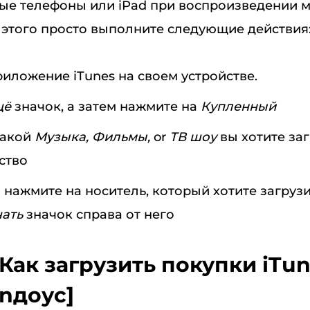
ые телефоны или iPad при воспроизведении 
я этого просто выполните следующие действия
иложение iTunes на своем устройстве.
щё
значок, а затем нажмите на
Купленный
какой
Музыка, Фильмы,
or
ТВ шоу
вы хотите заг
ство
 нажмите на носитель, который хотите загрузи
чать
значок справа от него
 Как загрузить покупки iTu
nдоус]