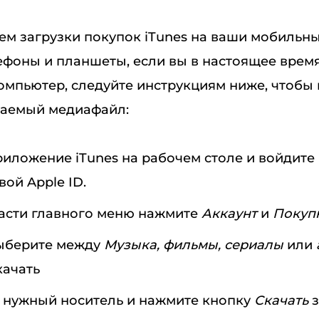
ем загрузки покупок iTunes на ваши мобильны
лефоны и планшеты, если вы в настоящее врем
омпьютер, следуйте инструкциям ниже, чтобы
лаемый медиафайл:
иложение iTunes на рабочем столе и войдите 
вой Apple ID.
части главного меню нажмите
Аккаунт
и
Покуп
выберите между
Музыка, фильмы, сериалы
или
качать
 нужный носитель и нажмите кнопку
Скачать
з