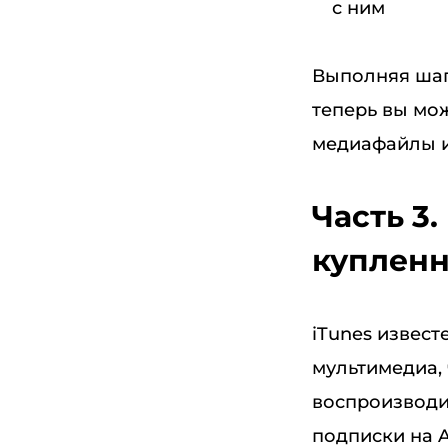
с ним
Выполняя шаг
теперь вы мо
медиафайлы и
Часть 3
купленн
iTunes извест
мультимедиа,
воспроизводит
подписки на A