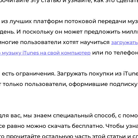
очитайте эту статью и узнайте, как это сделать
а из лучших платформ потоковой передачи му
день. И поскольку он может предложить милл
многие пользователи хотят научиться
загружать
или по телефон
музыку iTunes на свой компьютер
 есть ограничения. Загружать покупки из iTune
т только пользователи, оформившие подписку 
для вас, мы знаем специальный способ, с по
се равно можно скачать бесплатно. Чтобы узна
то прочитайте остальную часть этой статьи и с