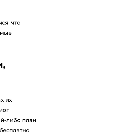
ся, что
емые
и,
х их
мог
ой-либо план
 бесплатно