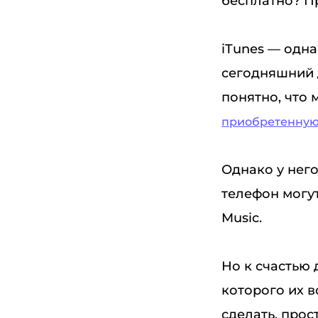
бесплатно? Пр
iTunes — одн
сегодняшний 
понятно, что 
приобретенную 
Однако у него
телефон могу
Music.
Но к счастью 
которого их в
сделать, прос