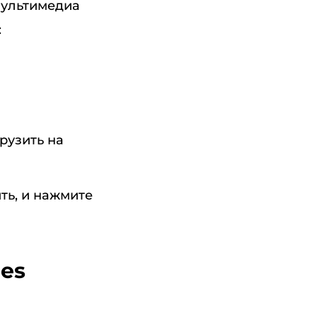
мультимедиа
:
рузить на
ть, и нажмите
nes