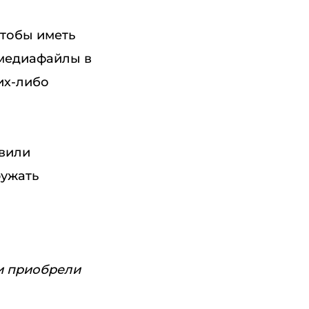
чтобы иметь
 медиафайлы в
их-либо
овили
ружать
ли приобрели