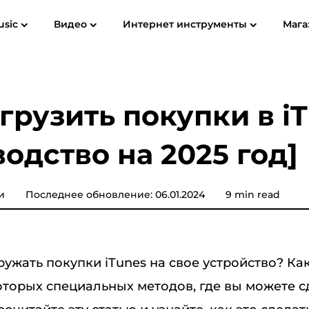
usic
Видео
Интернет инструменты
Мага
ководство пользователя
Часто задаваемые вопросы (FAQ)
Spotify Music Converter
Screen Recorder
ube MP3
Apple Музыка для MP3
Amazon 
агрузить покупки в i
Конвертер музыки YouTube
водство на 2025 год]
Звуковой конвертер
Музыкальный конвертер
и
Последнее обновление: 06.01.2024
9 min read
Pandora
Музыкальный конвертер
SoundCloud
ружать покупки iTunes на свое устройство? Ка
торых специальных методов, где вы можете с