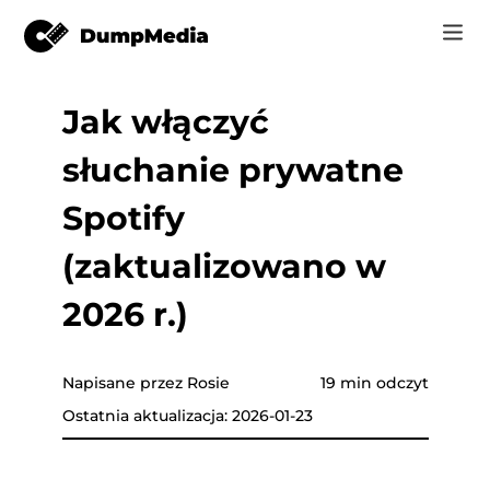
Jak włączyć
Music
Zaloguj Się
słuchanie prywatne
Wideo
Spotify do mp3
zyki
Zarejestruj się
Spotify
Narzędzia online
Muzyka YouTube do MP3
(zaktualizowano w
r
Sklep
Apple Music do MP3
2026 r.)
Jak
Amazon Music do MP3
Wsparcie
Napisane przez Rosie
19 min odczyt
Tube
Suno do MP3
Ostatnia aktualizacja: 2026-01-23
azon