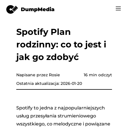
Spotify Plan
Music
Zaloguj Się
rodzinny: co to jest i
Wideo
Spotify do mp3
zyki
Zarejestruj się
jak go zdobyć
Narzędzia online
Muzyka YouTube do MP3
r
Sklep
Napisane przez Rosie
16 min odczyt
Apple Music do MP3
Ostatnia aktualizacja: 2026-01-20
Jak
Amazon Music do MP3
Wsparcie
Tube
Suno do MP3
Spotify to jedna z najpopularniejszych
usług przesyłania strumieniowego
wszystkiego, co melodyczne i powiązane
azon