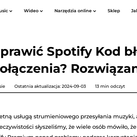
usic
Wideo
Narzędzia online
Sklep
Ja
Instrukcja obsługi
FAQ
Rec
Spotify Music Converter
Screen Recorder
ube do
Apple Music do MP3
Amazon M
prawić Spotify Kod b
Konwerter muzyki YouTube
ołączenia? Rozwiąza
Konwerter dźwiękowy
Konwerter muzyki Pandora
sie
Ostatnia aktualizacja: 2024-09-03
13 min odczyt
Konwerter muzyki SoundCloud
wietną usługą strumieniowego przesyłania muzyki, a
eczywistości słyszeliśmy, że wiele osób mówiło, ż