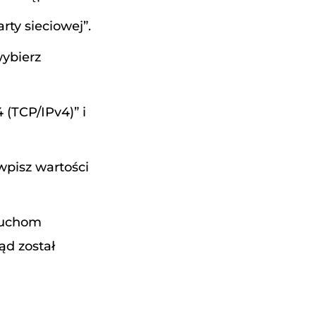
rty sieciowej”.
wybierz
 (TCP/IPv4)” i
wpisz wartości
uruchom
ąd został