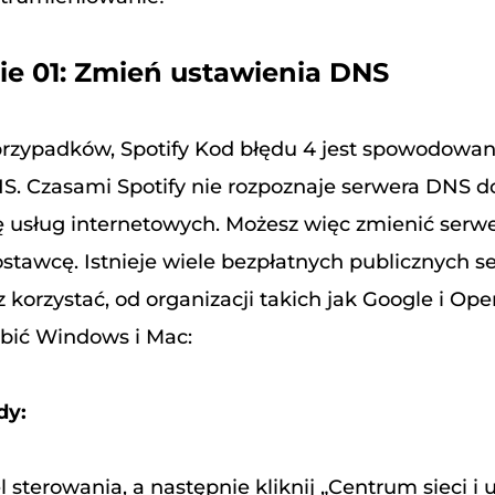
e 01: Zmień ustawienia DNS
przypadków, Spotify Kod błędu 4 jest spowodowa
S. Czasami Spotify nie rozpoznaje serwera DNS d
 usług internetowych. Możesz więc zmienić serw
stawcę. Istnieje wiele bezpłatnych publicznych 
 korzystać, od organizacji takich jak Google i Op
robić Windows i Mac:
dy:
 sterowania, a następnie kliknij „Centrum sieci i 