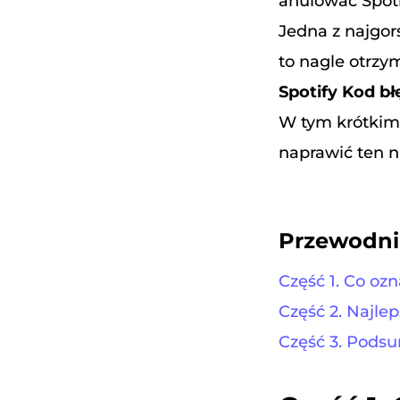
anulować Spoti
Jedna z najgors
to nagle otrzy
Spotify Kod bł
W tym krótkim 
naprawić ten n
Przewodni
Część 1. Co ozn
Część 2. Najle
Część 3. Pods