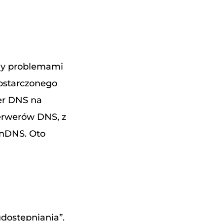
ny problemami
ostarczonego
er DNS na
serwerów DNS, z
enDNS. Oto
udostępniania”.