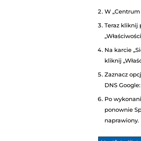
W „Centrum s
Teraz klikni
„Właściwości
Na karcie „Si
kliknij „Właś
Zaznacz opcj
DNS Google: 8
Po wykonaniu
ponownie Spo
naprawiony.