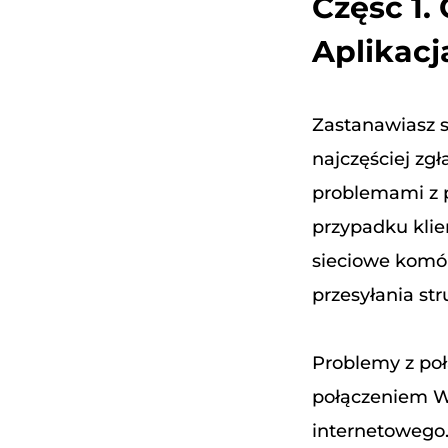
Część 1.
Aplikacj
Zastanawiasz s
najczęściej zg
problemami z 
przypadku klie
sieciowe komór
przesyłania st
Problemy z po
połączeniem Wi
internetowego