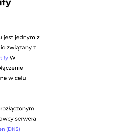
ify
u jest jednym z
io związany z
W
tify
ołączenie
lne w celu
 rozłączonym
stawcy serwera
n (DNS)