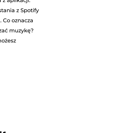
 aplikacji.
tania z Spotify
. Co oznacza
rzać muzykę?
możesz