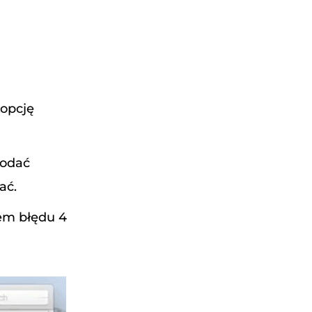
 opcję
dodać
ać.
dem błędu 4