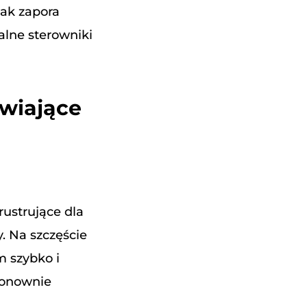
jak zapora
alne sterowniki
awiające
rustrujące dla
. Na szczęście
m szybko i
ponownie