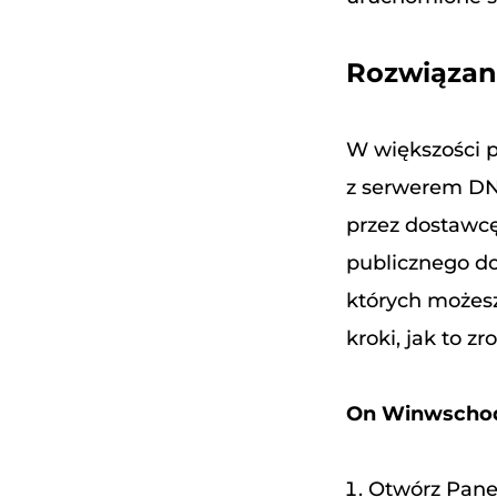
Rozwiązani
W większości 
z serwerem DN
przez dostawcę
publicznego do
których możesz
kroki, jak to z
On Winwscho
Otwórz Panel