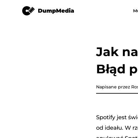
Spotify Music Converter
M
Dowolny konwerter muzyki
Konwerter wideo
Spotify do mp3
Muzyka YouT
Jak na
MP3
Apple Music Converter
Błąd p
Konwerter muzyki Amazon
DeezPlus
Napisane przez Ro
Konwerter muzyki liniowej
Spotify jest ś
Przenoszenie playlisty
od ideału. W rz