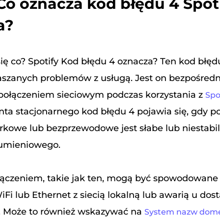
 Co oznacza kod błędu 4 Spot
a?
ię co? Spotify Kod błędu 4 oznacza? Ten kod błęd
łaszanych problemów z usługą. Jest on bezpośredn
połączeniem sieciowym podczas korzystania z
Spo
nta stacjonarnego kod błędu 4 pojawia się, gdy p
kowe lub bezprzewodowe jest słabe lub niestabi
rumieniowego.
łączeniem, takie jak ten, mogą być spowodowane
Fi lub Ethernet z siecią lokalną lub awarią u do
. Może to również wskazywać na
System nazw dome