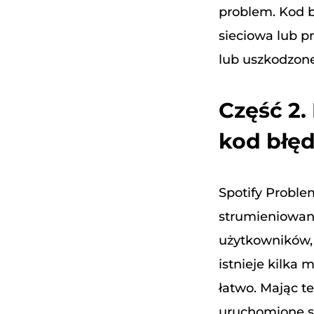
problem. Kod b
sieciowa lub p
lub uszkodzone
Część 2.
kod błęd
Spotify Probl
strumieniowani
użytkowników, 
istnieje kilka
łatwo. Mając t
uruchomione s