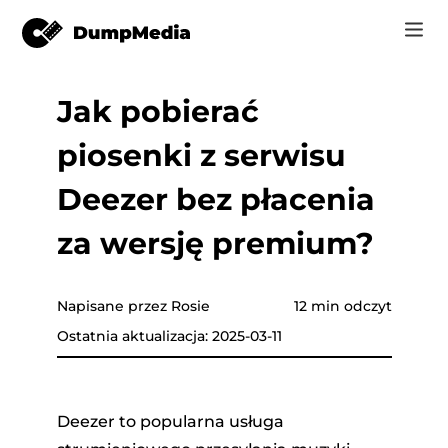
Jak pobierać
Music
Zaloguj Się
piosenki z serwisu
Wideo
Spotify do mp3
zyki
Zarejestruj się
Deezer bez płacenia
Narzędzia online
Muzyka YouTube do MP3
za wersję premium?
r
Sklep
Apple Music do MP3
Jak
Napisane przez Rosie
12 min odczyt
Amazon Music do MP3
Ostatnia aktualizacja: 2025-03-11
Wsparcie
Tube
Suno do MP3
Deezer to popularna usługa
azon