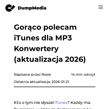
Gorąco polecam
Music
Zaloguj Się
iTunes dla MP3
Wideo
Spotify do mp3
zyki
Zarejestruj się
Konwertery
Narzędzia online
Muzyka YouTube do MP3
(aktualizacja 2026)
r
Sklep
Apple Music do MP3
Jak
Napisane przez Rosie
14 min odczyt
Amazon Music do MP3
Ostatnia aktualizacja: 2026-01-21
Wsparcie
Tube
Suno do MP3
Kto o tym nie słyszał
iTunes
? Każdy ma.
azon