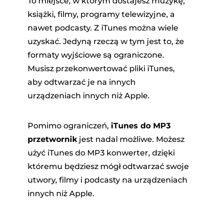
To miejsce, w którym dostajesz muzykę,
książki, filmy, programy telewizyjne, a
nawet podcasty. Z iTunes można wiele
uzyskać. Jedyną rzeczą w tym jest to, że
formaty wyjściowe są ograniczone.
Musisz przekonwertować pliki iTunes,
aby odtwarzać je na innych
dora
urządzeniach innych niż Apple.
Pomimo ograniczeń,
iTunes do MP3
owej
przetwornik
jest nadal możliwe. Możesz
użyć iTunes do MP3 konwerter, dzięki
ndCloud
któremu będziesz mógł odtwarzać swoje
utwory, filmy i podcasty na urządzeniach
innych niż Apple.