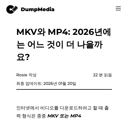
MKV와 MP4: 2026년에
음악
로그인
는 어느 것이 더 나을까
Video
Spotify mp3로
회원가입
요?
온라인 도구
유튜브 뮤직 MP3
r
스토어
Rosie 작성
22 분 읽음
애플 뮤직에 MP3
최종 업데이트: 2026년 01월 20일
어떻게
아마존 뮤직으로 MP3
고객 지원
스노에 MP3
인터넷에서 비디오를 다운로드하려고 할 때 출
력 형식은 종종
MKV 또는 MP4
er