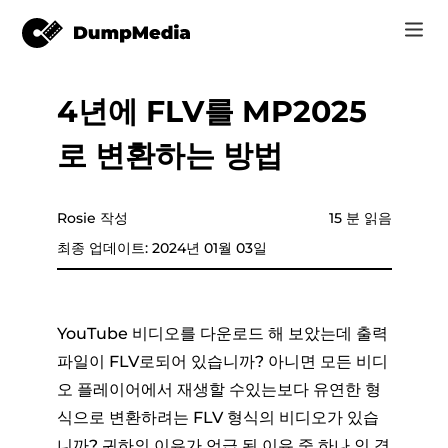
4년에 FLV를 MP2025
음악
로그인
로 변환하는 방법
Video
Spotify mp3로
회원가입
온라인 도구
유튜브 뮤직 MP3
Rosie 작성
15 분 읽음
r
스토어
최종 업데이트: 2024년 01월 03일
애플 뮤직에 MP3
어떻게
아마존 뮤직으로 MP3
YouTube 비디오를 다운로드 해 보았는데 출력
고객 지원
파일이 FLV로되어 있습니까? 아니면 모든 비디
스노에 MP3
오 플레이어에서 재생할 수있는보다 유연한 형
식으로 변환하려는 FLV 형식의 비디오가 있습
er
니까? 귀하의 이유가 언급 된 이유 중 하나 인 경