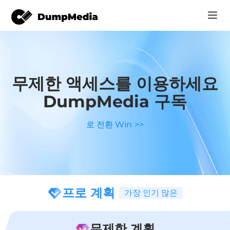
음악
로그인
Video
무제한 액세스를 이용하세요
Spotify mp3로
DumpMedia 구독
회원가입
온라인 도구
유튜브 뮤직 MP3
r
로 전환 Win
스토어
애플 뮤직에 MP3
어떻게
아마존 뮤직으로 MP3
고객 지원
프로 계획
스노에 MP3
가장 인기 많은
er
무제한 계획