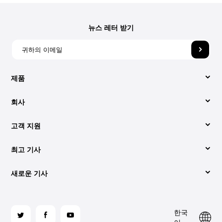
뉴스 레터 받기
제품
회사
비디오 컨버터
고객 지원
회사 소개
애플 뮤직 변환기
최고 기사
지원 센터
당사에 문의해 주세요.
Spotify Music Converter
새로운 기사
변환하는 쉬운 방법 Spotify 에 MP3 (2026년 업데이트)
사용법
약관
YouTube 음악 변환기
오디오북을 다운로드하는 가장 좋은 방법 MP3 재활용률
최고는 무엇인가 Spotify 2026년 온라인 음악 변환기
라이센스 코드 검색
개인정보 처리방침
팔
한국
로
iTunes에서 CD를 굽는 방법은 다음과 같습니다.
가청 CD로 굽기: 알아야 할 사항
사이트 맵
환불 정책