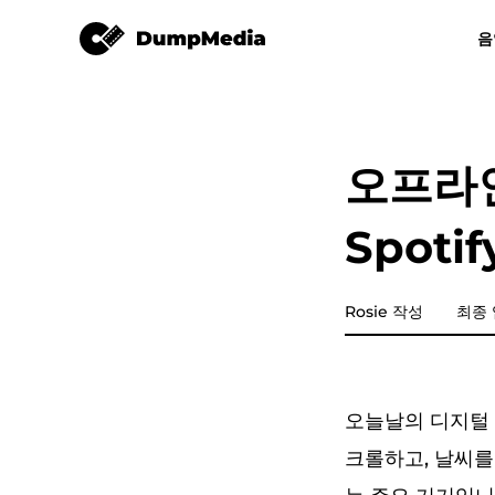
튠솔로 Spotify Music Converter
음
모든 음악 변환기
비디오 컨버터
Spotify mp3로
유튜브 뮤직 
오프라
애플 뮤직 변환기
Spot
Amazon Music Converter
디즈플러스
Rosie 작성
최종 
라인 뮤직 변환기
오늘날의 디지털 
재생목록 전송
크롤하고, 날씨를