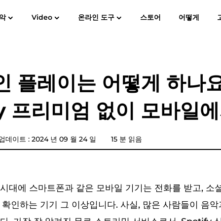
악
Video
온라인 도구
스토어
어떻게
사용자 가이드
자주
Spotify Music Converter
스크린 레코더
MP3
애플 뮤직에 MP3
아마존 뮤
인 플레이는 어떻게 하나요
YouTube 음악 변환기
ify 프리미엄 없이 모바일
가청 변환기
판도라 음악 변환기
업데이트 : 2024 년 09 월 24 일
15 분 읽음
SoundCloud 음악 변환기
시대에 스마트폰과 같은 모바일 기기는 전화를 받고, 소
 확인하는 기기 그 이상입니다. 사실, 많은 사람들이 음