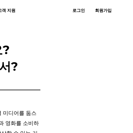
고객 지원
로그인
회원가입
 묻는 질문
후기
무료 다운로드
지금 구매하기
직으로 MP3
스노에 MP3
?
에서?
셜 미디어를 둠스
악과 영화를 소비하