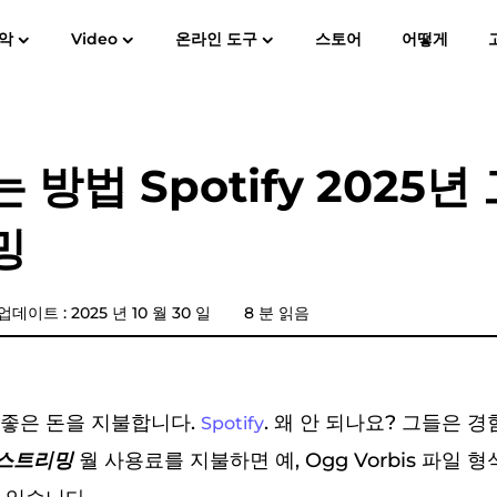
악
Video
온라인 도구
스토어
어떻게
사용자 가이드
자주
Spotify Music Converter
스크린 레코더
MP3
애플 뮤직에 MP3
아마존 뮤
 방법 Spotify 2025년
YouTube 음악 변환기
밍
가청 변환기
판도라 음악 변환기
데이트 : 2025 년 10 월 30 일
8 분 읽음
SoundCloud 음악 변환기
좋은 돈을 지불합니다.
. 왜 안 되나요? 그들은 
Spotify
질 스트리밍
월 사용료를 지불하면 예, Ogg Vorbis 파일 형