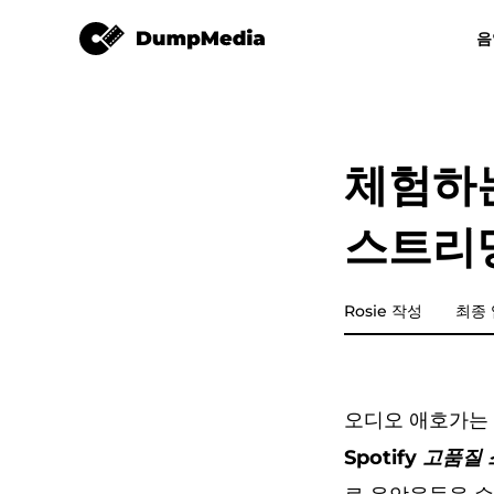
튠솔로 Spotify Music Converter
음
모든 음악 변환기
비디오 컨버터
Spotify mp3로
유튜브 뮤직 
체험하는
애플 뮤직 변환기
스트리
Amazon Music Converter
디즈플러스
Rosie 작성
최종 업
라인 뮤직 변환기
오디오 애호가는 
재생목록 전송
Spotify 고품