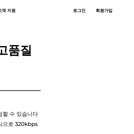
고객 지원
로그인
회원가입
 묻는 질문
후기
무료 다운로드
지금 구매하기
직으로 MP3
스노에 MP3
 고품질
경험할 수 있습니다
식으로 320kbps