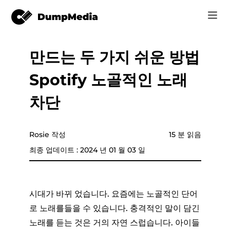
만드는 두 가지 쉬운 방법
음악
로그인
Spotify 노골적인 노래
Video
Spotify mp3로
회원가입
차단
온라인 도구
유튜브 뮤직 MP3
r
스토어
Rosie 작성
15 분 읽음
애플 뮤직에 MP3
최종 업데이트 : 2024 년 01 월 03 일
어떻게
아마존 뮤직으로 MP3
고객 지원
스노에 MP3
시대가 바뀌 었습니다. 요즘에는 노골적인 단어
로 노래를들을 수 있습니다. 충격적인 말이 담긴
노래를 듣는 것은 거의 자연 스럽습니다. 아이들
er