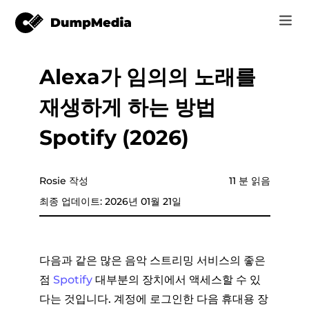
Alexa가 임의의 노래를
음악
로그인
재생하게 하는 방법
Video
Spotify mp3로
회원가입
Spotify (2026)
온라인 도구
유튜브 뮤직 MP3
r
스토어
Rosie 작성
11 분 읽음
애플 뮤직에 MP3
최종 업데이트: 2026년 01월 21일
어떻게
아마존 뮤직으로 MP3
고객 지원
스노에 MP3
다음과 같은 많은 음악 스트리밍 서비스의 좋은
점
Spotify
대부분의 장치에서 액세스할 수 있
다는 것입니다. 계정에 로그인한 다음 휴대용 장
er