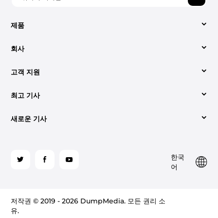
제품
회사
비디오 컨버터
고객 지원
회사 소개
애플 뮤직 변환기
최고 기사
지원 센터
당사에 문의해 주세요.
Spotify Music Converter
새로운 기사
변환하는 쉬운 방법 Spotify 에 MP3 (2026년 업데이트)
사용법
약관
YouTube 음악 변환기
오디오북을 다운로드하는 가장 좋은 방법 MP3 재활용률
최고는 무엇인가 Spotify 2026년 온라인 음악 변환기
라이센스 코드 검색
개인정보 처리방침
팔
한국
로
iTunes에서 CD를 굽는 방법은 다음과 같습니다.
가청 CD로 굽기: 알아야 할 사항
사이트 맵
환불 정책
어
가청 변환기
우
해
듣는 방법 Spotify 프리미엄 유무에 관계없이 오프라인
듣는 두 가지 방법 Spotify 2026년 비행기에서
주
(2026)
Amazon Music Converter
저작권 © 2019 - 2026 DumpMedia. 모든 권리 소
세
유.
Apple Music을 다음으로 변환하는 방법에 대한 쉬운 가
요