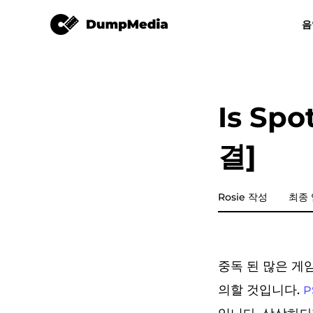
Spotify Music Converter
음
모든 음악 변환기
비디오 컨버터
Spotify mp3로
유튜브 뮤직 
Is Sp
애플 뮤직 변환기
결]
Amazon Music Converter
디즈플러스
Rosie 작성
최종 
라인 뮤직 변환기
중독 된 많은 
재생목록 전송
의할 것입니다.
P