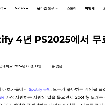
악
Video
온라인 도구
스토어
어떻게
사용자 가이드
자주
Spotify Music Converter
스크린 레코더
MP3
애플 뮤직에 MP3
아마존 뮤
otify 4년 PS2025에서 무
YouTube 음악 변환기
가청 변환기
판도라 음악 변환기
업데이트: 2024년 08월 19일
11 분 읽음
SoundCloud 음악 변환기
게임 애호가들에게
, 모두가 좋아하는 게임을 즐길
Spotify 음악
가장 사랑하는 사람의 말을 들으면서 Spotify 노래는
S4