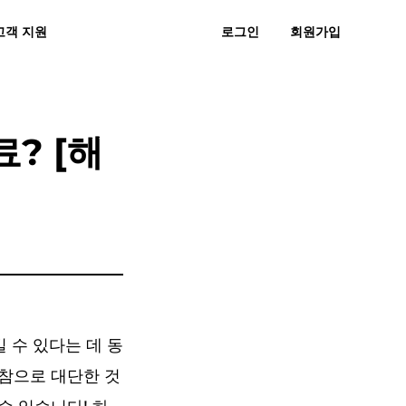
고객 지원
로그인
회원가입
 묻는 질문
후기
무료 다운로드
지금 구매하기
직으로 MP3
스노에 MP3
료? [해
 수 있다는 데 동
 참으로 대단한 것