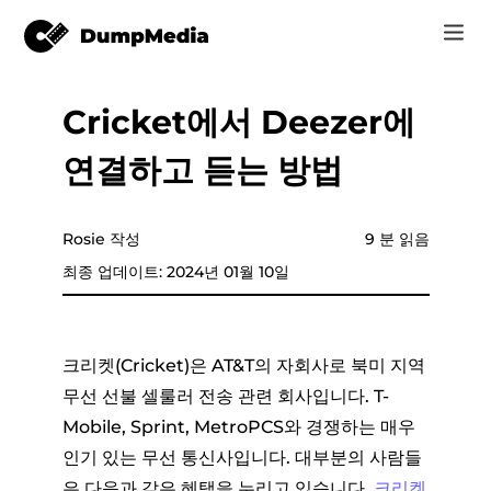
Cricket에서 Deezer에
음악
로그인
연결하고 듣는 방법
Video
Spotify mp3로
회원가입
온라인 도구
유튜브 뮤직 MP3
Rosie 작성
9 분 읽음
r
스토어
최종 업데이트: 2024년 01월 10일
애플 뮤직에 MP3
어떻게
아마존 뮤직으로 MP3
크리켓(Cricket)은 AT&T의 자회사로 북미 지역
고객 지원
무선 선불 셀룰러 전송 관련 회사입니다. T-
스노에 MP3
Mobile, Sprint, MetroPCS와 경쟁하는 매우
인기 있는 무선 통신사입니다. 대부분의 사람들
er
은 다음과 같은 혜택을 누리고 있습니다.
크리켓