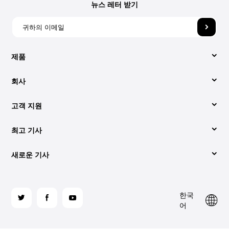
뉴스 레터 받기
제품
회사
비디오 컨버터
고객 지원
회사 소개
애플 뮤직 변환기
최고 기사
지원 센터
당사에 문의해 주세요.
Spotify Music Converter
새로운 기사
변환하는 쉬운 방법 Spotify 에 MP3 (2026년 업데이트)
사용법
약관
YouTube 음악 변환기
오디오북을 다운로드하는 가장 좋은 방법 MP3 재활용률
최고는 무엇인가 Spotify 2026년 온라인 음악 변환기
라이센스 코드 검색
개인정보 처리방침
팔
한국
로
iTunes에서 CD를 굽는 방법은 다음과 같습니다.
가청 CD로 굽기: 알아야 할 사항
사이트 맵
환불 정책
어
가청 변환기
우
해
듣는 방법 Spotify 프리미엄 유무에 관계없이 오프라인
듣는 두 가지 방법 Spotify 2026년 비행기에서