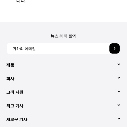
니다.
뉴스 레터 받기
제품
회사
비디오 컨버터
고객 지원
회사 소개
애플 뮤직 변환기
최고 기사
지원 센터
당사에 문의해 주세요.
Spotify Music Converter
새로운 기사
변환하는 쉬운 방법 Spotify 에 MP3 (2026년 업데이트)
사용법
약관