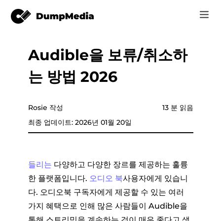
Audible을 보류/취소하
음악
로그인
는 방법 2026
Video
Spotify mp3로
회원가입
온라인 도구
유튜브 뮤직 MP3
Rosie 작성
13 분 읽음
r
스토어
최종 업데이트: 2026년 01월 20일
애플 뮤직에 MP3
어떻게
아마존 뮤직으로 MP3
들리는
다양하고 다양한 장르를 제공하는 훌륭
고객 지원
한 플랫폼입니다.
오디오 북
사용자에게 있습니
스노에 MP3
다. 오디오북 구독자에게 제공할 수 있는 여러
가지 혜택으로 인해 많은 사람들이 Audible을
er
통해 스트리밍을 계속하는 것이 매우 좋다고 생