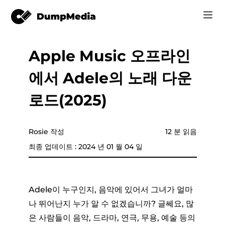
Apple Music 오프라인
음악
로그인
에서 Adele의 노래 다운
Video
Spotify mp3로
회원가입
로드(2025)
온라인 도구
유튜브 뮤직 MP3
r
스토어
Rosie 작성
12 분 읽음
애플 뮤직에 MP3
최종 업데이트 : 2024 년 01 월 04 일
어떻게
아마존 뮤직으로 MP3
고객 지원
스노에 MP3
Adele이 누구인지, 음악에 있어서 그녀가 얼마
나 뛰어난지 누가 알 수 없겠습니까? 글쎄요, 많
은 사람들이 음악, 드라마, 연극, 무용, 예술 등의
er