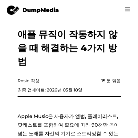
애플 뮤직이 작동하지 않
음악
로그인
을 때 해결하는 4가지 방
Video
Spotify mp3로
회원가입
법
온라인 도구
유튜브 뮤직 MP3
r
스토어
Rosie 작성
15 분 읽음
애플 뮤직에 MP3
최종 업데이트: 2026년 05월 18일
어떻게
아마존 뮤직으로 MP3
고객 지원
스노에 MP3
Apple Music은 사용자가 앨범, 플레이리스트,
팟캐스트를 포함하여 필요에 따라 90천만 곡이 ​​
넘는 노래를 자신의 기기로 스트리밍할 수 있는
er