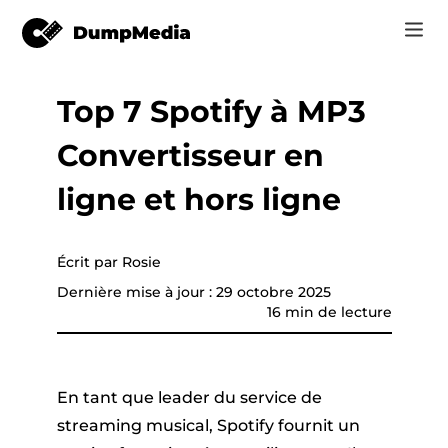
Top 7 Spotify à MP3
Music
Se connecter
Convertisseur en
Vidéo
vertisseur de
Spotify en mp3
e
S'inscrire
ligne et hors ligne
Outils en ligne
YouTube Music à MP3
r
Boutique
Écrit par Rosie
Apple Musique à MP3
Dernière mise à jour : 29 octobre 2025
Comment
16 min de lecture
Amazon Music pour MP3
Assistance
Suno à MP3
que YouTube
En tant que leader du service de
streaming musical, Spotify fournit un