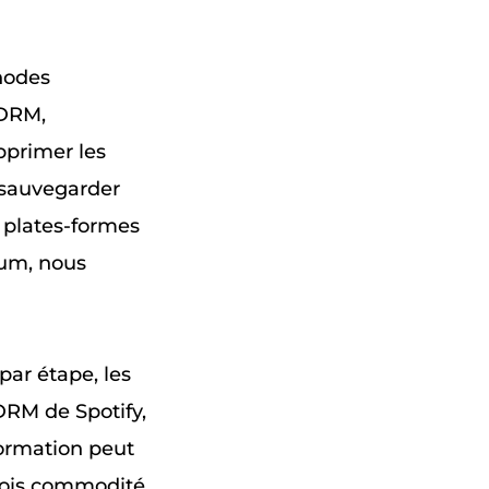
hodes
 DRM,
pprimer les
 sauvegarder
, plates-formes
ium, nous
par étape, les
DRM de Spotify,
formation peut
 fois commodité