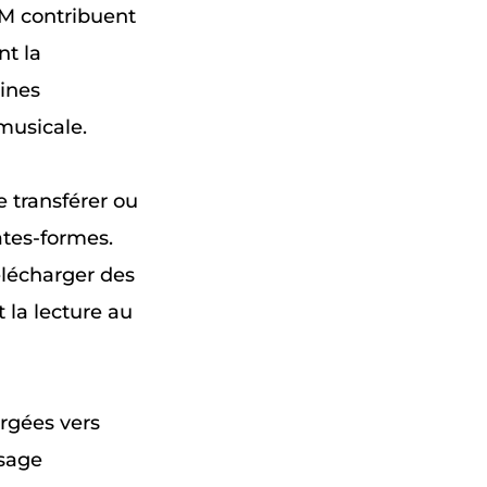
RM contribuent
nt la
ines
 musicale.
e transférer ou
ates-formes.
élécharger des
 la lecture au
argées vers
usage