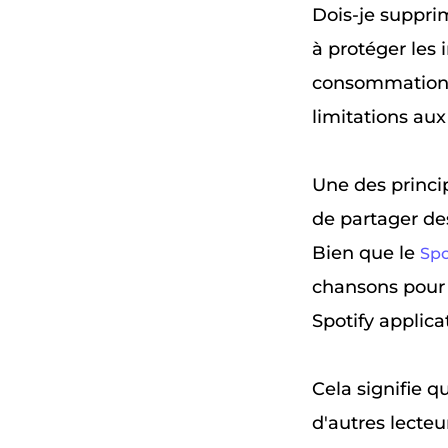
Dois-je suppri
à protéger les i
consommation l
limitations aux
Une des princip
de partager des
Bien que le
Spo
chansons pour u
Spotify applic
Cela signifie q
d'autres lecte