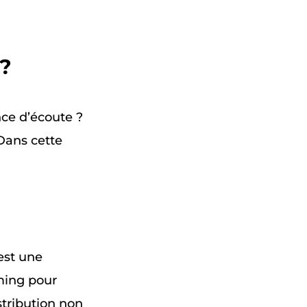
y?
nce d’écoute ?
Dans cette
est une
aming pour
stribution non