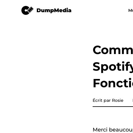
Spotify Music Converter
M
N'importe quel convertisseur 
Video Converter
musique
Spotify en mp3
YouTube Musi
Comme
Apple Music Converter
Spotif
Amazon Music Converter
Fonct
DeezPlus
Convertisseur de musique e
Écrit par Rosie
ligne
Transfert de playlist
Merci beaucoup