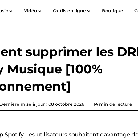
usic
Vidéo
Outils en ligne
Boutique
C
Guide de l'utilisateur
FAQ
de
Spotify Music Converter
Screen Recorder
c à MP3
Apple Musique à MP3
Amazon Mu
Convertisseur de musique
nt supprimer les DR
YouTube
y Musique [100%
Convertisseur audible
ionnement]
Convertisseur de musique
Pandora
n
Convertisseur de musique
Dernière mise à jour : 08 octobre 2026
14 min de lecture
SoundCloud
 Spotify Les utilisateurs souhaitent davantage de