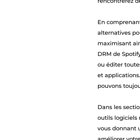
rencontrerez de
En comprenant 
alternatives p
maximisant ain
DRM de Spotify
ou éditer toute
et applicatio
pouvons toujou
Dans les sectio
outils logicie
vous donnant u
améliorer votr