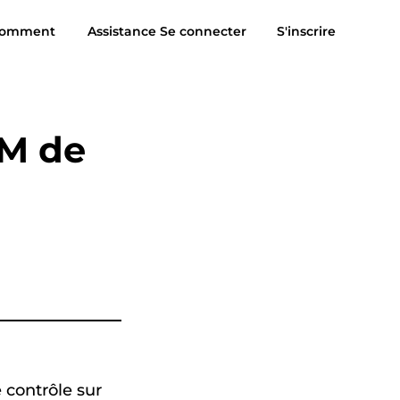
omment
Assistance
Se connecter
S'inscrire
Avis
Téléchargement gratuit
Acheter
sic pour MP3
Suno à MP3
M de
 contrôle sur