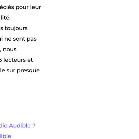
éciés pour leur
ité.
s toujours
ui ne sont pas
, nous
 lecteurs et
ble sur presque
dio Audible ?
dible