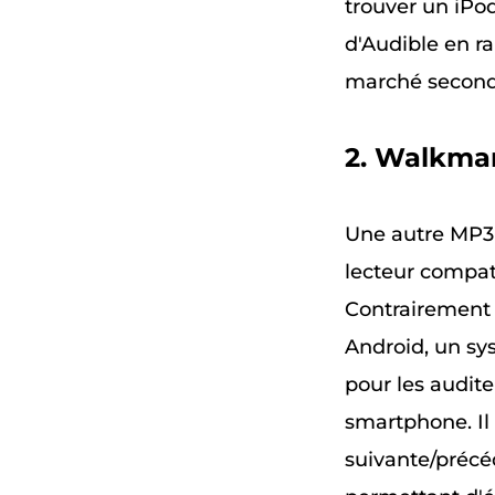
trouver un iPod
d'Audible en ra
marché second
2. Walkma
Une autre MP3 
lecteur compa
Contrairement 
Android, un sy
pour les audite
smartphone. Il
suivante/précé