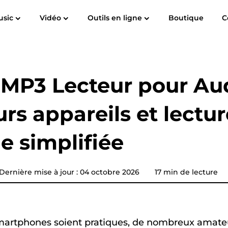
usic
Vidéo
Outils en ligne
Boutique
C
Guide de l'utilisateur
FAQ
de
Spotify Music Converter
Screen Recorder
c à MP3
Apple Musique à MP3
Amazon Mu
Convertisseur de musique
MP3 Lecteur pour Aud
YouTube
urs appareils et lectur
Convertisseur audible
e simplifiée
Convertisseur de musique
Pandora
n
Convertisseur de musique
Dernière mise à jour : 04 octobre 2026
17 min de lecture
SoundCloud
martphones soient pratiques, de nombreux amateu