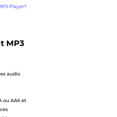
MP3 Player?
ut MP3
res audio
A ou AAX et
 ces