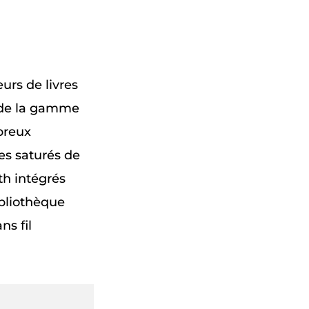
urs de livres
de de la gamme
breux
es saturés de
oth intégrés
bliothèque
ns fil