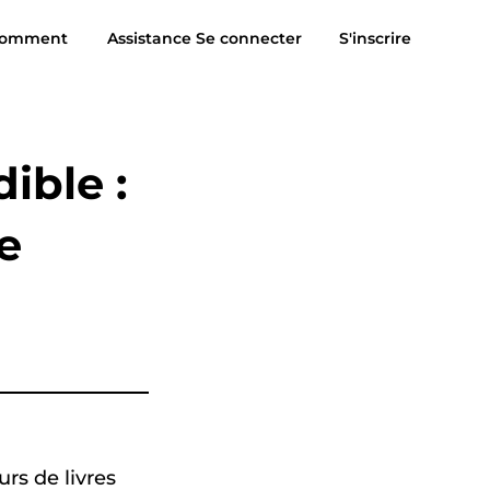
omment
Assistance
Se connecter
S'inscrire
Avis
Téléchargement gratuit
Acheter
sic pour MP3
Suno à MP3
ible :
e
rs de livres