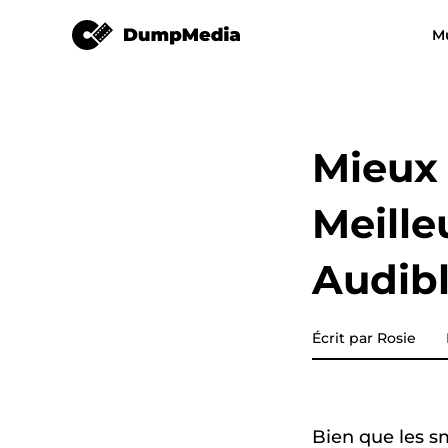
Convertisseur audible
M
N'importe quel convertisseur 
Video Converter
musique
Spotify en mp3
YouTube Musi
Mieux 
Apple Music Converter
Meille
Amazon Music Converter
Audibl
DeezPlus
Convertisseur de musique e
Écrit par Rosie
ligne
Transfert de playlist
Bien que les s