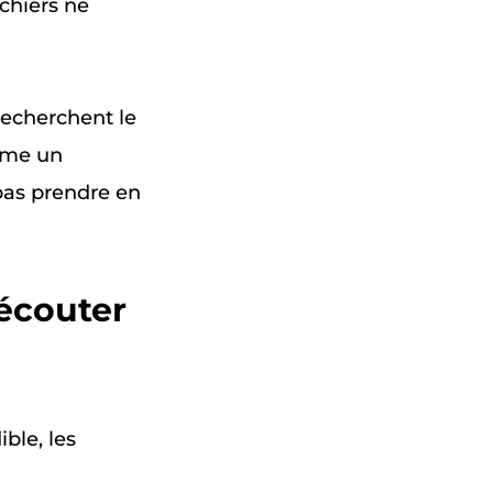
chiers ne
recherchent le
Même un
 pas prendre en
 écouter
ble, les