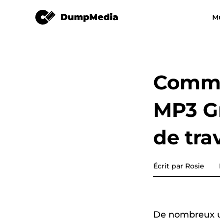
Convertisseur audible
M
N'importe quel convertisseur 
Video Converter
musique
Spotify en mp3
YouTube Musi
Comme
Apple Music Converter
MP3 Gr
Amazon Music Converter
de trav
DeezPlus
Convertisseur de musique e
Écrit par Rosie
ligne
Transfert de playlist
De nombreux ut