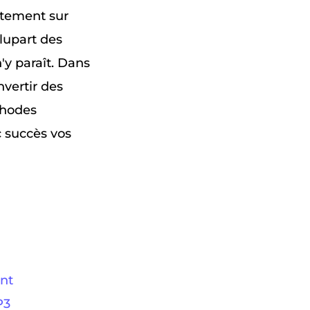
uitement sur
plupart des
'y paraît. Dans
nvertir des
thodes
c succès vos
ent
P3