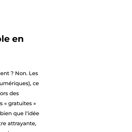
ble en
ent ? Non. Les
numériques), ce
ors des
 « gratuites »
bien que l'idée
re attrayante,