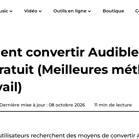
usic
Vidéo
Outils en ligne
Boutique
C
Guide de l'utilisateur
FAQ
de
Spotify Music Converter
Screen Recorder
c à MP3
Apple Musique à MP3
Amazon Mu
Convertisseur de musique
nt convertir Audible
YouTube
atuit (Meilleures mé
Convertisseur audible
ail)
Convertisseur de musique
Pandora
n
Convertisseur de musique
Dernière mise à jour : 08 octobre 2026
11 min de lecture
SoundCloud
ilisateurs recherchent des moyens de convertir