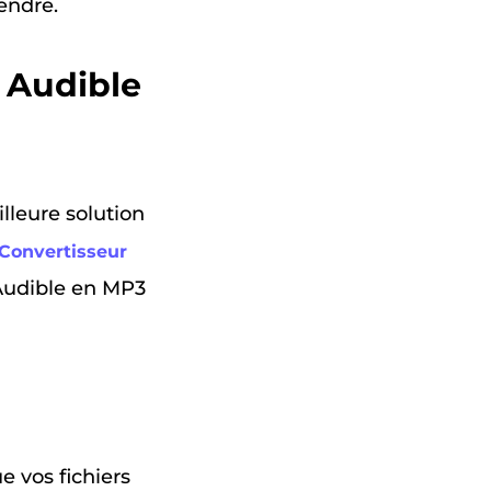
endre.
r Audible
lleure solution
onvertisseur
 Audible en MP3
e vos fichiers