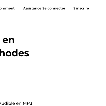
omment
Assistance
Se connecter
S'inscrire
Avis
Téléchargement gratuit
Acheter
sic pour MP3
Suno à MP3
 en
thodes
 Audible en MP3