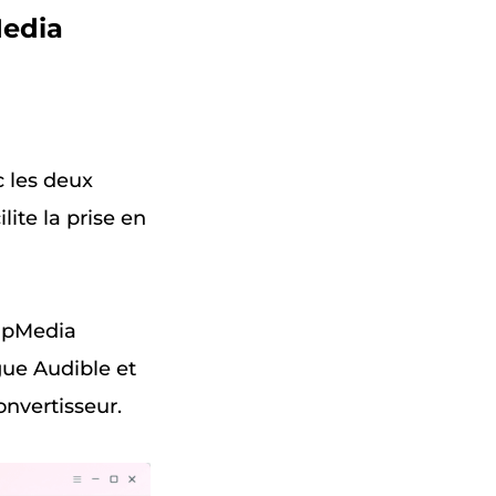
Media
c les deux
ite la prise en
umpMedia
gue Audible et
onvertisseur.