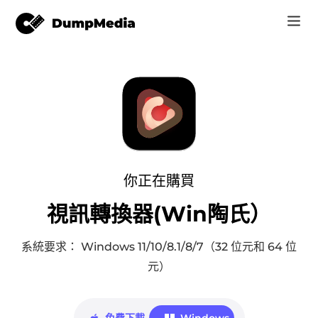
音樂
登錄
視頻
Spotify 轉 mp3
注册账号
在線工具
YouTube 音樂 MP3
r
商家
你正在購買
蘋果音樂 MP3
視訊轉換器(Win陶氏）
如何
亞馬遜音樂到 MP3
支持
系統要求： Windows 11/10/8.1/8/7（32 位元和 64 位
蘇諾至 MP3
元）