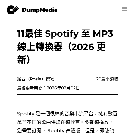
11最佳 Spotify 至 MP3
音樂
登錄
線上轉換器（2026 更
視頻
Spotify 轉 mp3
注册账号
新）
在線工具
YouTube 音樂 MP3
r
商家
羅西（Rosie）撰寫
20最小讀取
蘋果音樂 MP3
最後更新時間：2026年02月02日
如何
亞馬遜音樂到 MP3
支持
蘇諾至 MP3
Spotify 是一個很棒的音樂串流平台，擁有數百
萬首不同的歌曲供您在線欣賞。要離線播放，
您需要訂閱。 Spotify 高級版。但是，即使他