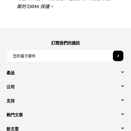
案的 DRM 保護。
訂閱我們的通訊
產品
公司
視頻轉換
支持
關於我們
Apple Music 音樂轉檔器
熱門文章
技術支援中心
聯絡我們
Spotify Music Converter
新文章
簡單的轉換方法 Spotify 至 MP3 （2026 更新）
操作方法
條款