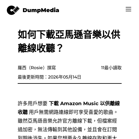
如何下載亞馬遜音樂以供
音樂
登錄
離線收聽？
視頻
Spotify 轉 mp3
注册账号
在線工具
YouTube 音樂 MP3
羅西（Rosie）撰寫
11最小讀取
r
商家
最後更新時間：2026年05月14日
蘋果音樂 MP3
如何
亞馬遜音樂到 MP3
許多用戶想要
下載 Amazon Music 以供離線
支持
收聽
用戶無需網路連線即可享受喜愛的歌曲。
蘇諾至 MP3
雖然亞馬遜音樂允許官方離線下載，但檔案經
過加密，無法傳輸到其他設備，並且會在訂閱
到期後消失。如果您想要永久離線存取和更大