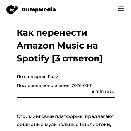
Как перенести
Music
Вход
Amazon Music на
Видео
Spotify в mp3
конвертер
Регистрация
Spotify [3 ответов]
Интернет инструменты
Музыка YouTube MP3
r
Магазин
По сценарию Рози
Apple Музыка для MP3
Последнее обновление: 2026-03-11
Как
c
18 min read
Amazon Музыка для MP3
Поддержка
uTube
Суно, чтобы MP3
Стриминговые платформы предлагают
обширные музыкальные библиотеки,
er