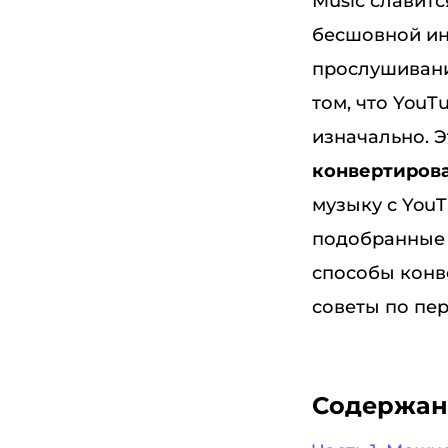
Music славит
бесшовной ин
прослушивани
том, что YouT
изначально. Э
конвертирова
музыку с YouT
подобранные 
способы конв
советы по пер
Содержан