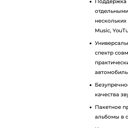
Поддержка 
отдельными
нескольких 
Music, YouT
Универсаль
спектр сов
практическ
автомобильн
Безупречно
качества зву
Пакетное п
альбомы в 