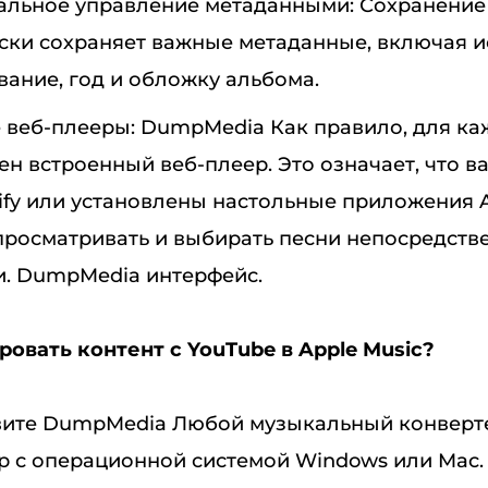
альное управление метаданными: Сохранение т
ски сохраняет важные метаданные, включая и
вание, год и обложку альбома.
 веб-плееры: DumpMedia Как правило, для ка
н встроенный веб-плеер. Это означает, что в
otify или установлены настольные приложения A
просматривать и выбирать песни непосредств
. DumpMedia интерфейс.
ровать контент с YouTube в Apple Music?
ите DumpMedia Любой музыкальный конверт
 с операционной системой Windows или Mac.