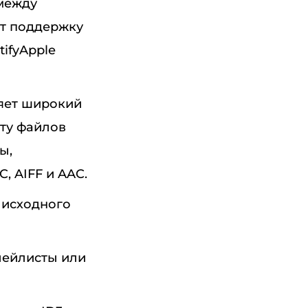
между
ет поддержку
tifyApple
яет широкий
оту файлов
ы,
, AIFF и AAC.
 исходного
лейлисты или