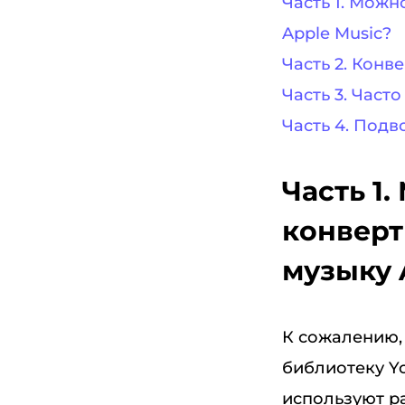
Часть 1. Можн
Apple Music?
Часть 2. Конв
Часть 3. Част
Часть 4. Подв
Часть 1
конверт
музыку 
К сожалению,
библиотеку Yo
используют р