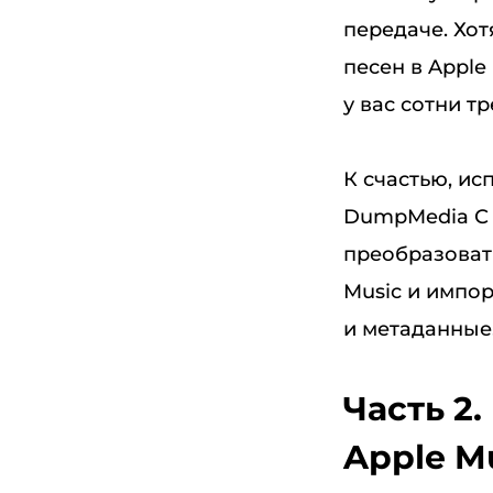
передаче. Хо
песен в Apple
у вас сотни тр
К счастью, и
DumpMedia С 
преобразовать
Music и импор
и метаданные
Часть 2
Apple M