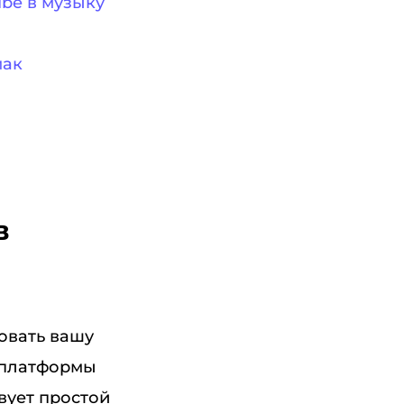
ube в музыку
мак
в
овать вашу
е платформы
вует простой