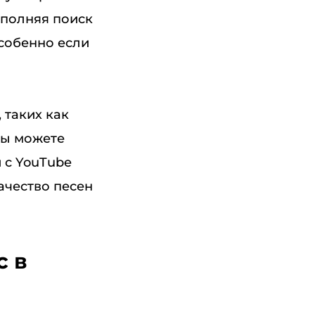
ыполняя поиск
особенно если
 таких как
вы можете
и с YouTube
качество песен
c в