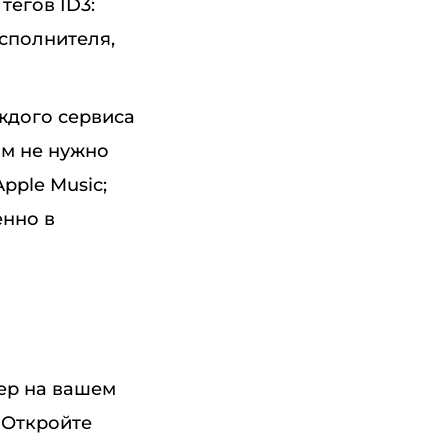
егов ID3:
сполнителя,
ждого сервиса
ам не нужно
pple Music;
енно в
ер на вашем
 Откройте