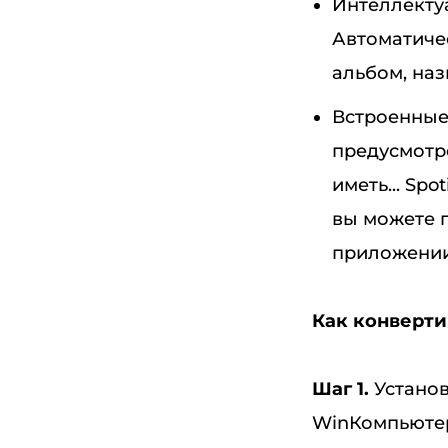
Интеллекту
Автоматиче
альбом, наз
Встроенные
предусмотре
иметь... Sp
вы можете 
приложении
Как конверти
Шаг 1.
Установ
WinКомпьютер