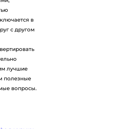
ами,
тью
ключается в
руг с другом
вертировать
тельно
им лучшие
им полезные
емые вопросы.