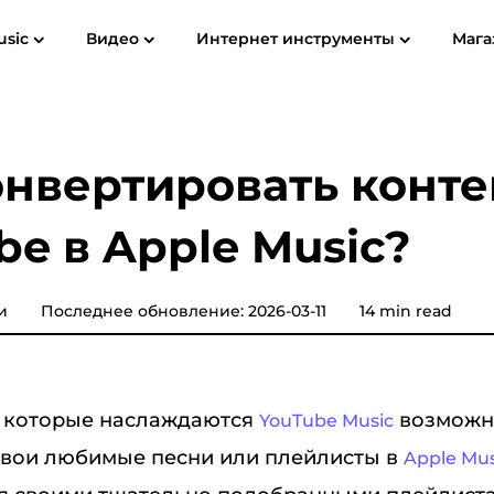
usic
Видео
Интернет инструменты
Мага
ководство пользователя
Часто задаваемые вопросы (FAQ)
Spotify Music Converter
Screen Recorder
ube MP3
Apple Музыка для MP3
Amazon 
онвертировать конте
Конвертер музыки YouTube
be в Apple Music?
Звуковой конвертер
Музыкальный конвертер
и
Последнее обновление: 2026-03-11
14 min read
Pandora
Музыкальный конвертер
SoundCloud
 которые наслаждаются
возможно
YouTube Music
свои любимые песни или плейлисты в
Apple Mus