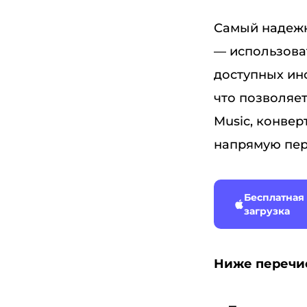
Самый надежн
— использова
доступных инс
что позволяе
Music, конвер
напрямую пер
Бесплатная
загрузка
Ниже перечи