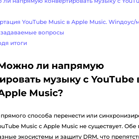
о ли напрямую конвертировать музыку с YouT
ертация YouTube Music в Apple Music. Winдоус/
о задаваемые вопросы
одя итоги
. Можно ли напрямую
ировать музыку с YouTube 
Apple Music?
 прямого способа перенести или синхронизир
uTube Music с Apple Music не существует. Об
азные экосистемы и защиту DRM, что препятст